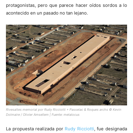
protagonistas, pero que parece hacer oídos sordos a lo
acontecido en un pasado no tan lejano.
Rivesaltes memorial por Rudy Ricciotti + Passelac & Roques archs © Kevin
Dolmaire / Olivier Amsellem | Fuente:
metalocus
La propuesta realizada por
Rudy Ricciotti
, fue designada