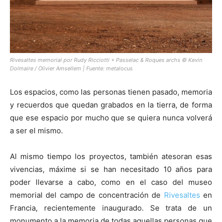
[:]
Rivesaltes memorial por Rudy Ricciotti + Passelac & Roques archs © Kevin
Dolmaire / Olivier Amsellem | Fuente:
metalocus
Los espacios, como las personas tienen pasado, memoria
y recuerdos que quedan grabados en la tierra, de forma
que ese espacio por mucho que se quiera nunca volverá
a ser el mismo.
Al mismo tiempo los proyectos, también atesoran esas
vivencias, máxime si se han necesitado 10 años para
poder llevarse a cabo, como en el caso del museo
memorial del campo de concentración de
Rivesaltes
en
Francia, recientemente inaugurado. Se trata de un
monumento a la memoria de todas aquellas personas que