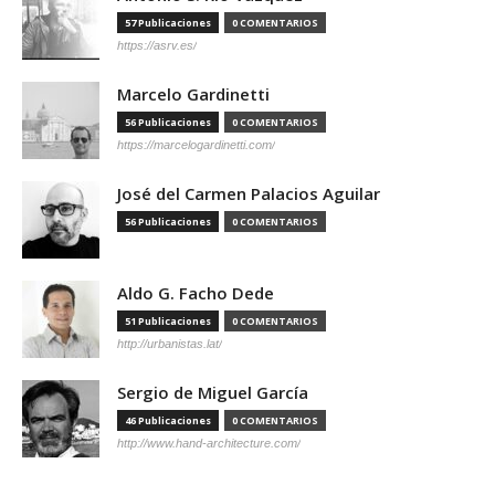
57 Publicaciones
0 COMENTARIOS
https://asrv.es/
Marcelo Gardinetti
56 Publicaciones
0 COMENTARIOS
https://marcelogardinetti.com/
José del Carmen Palacios Aguilar
56 Publicaciones
0 COMENTARIOS
Aldo G. Facho Dede
51 Publicaciones
0 COMENTARIOS
http://urbanistas.lat/
Sergio de Miguel García
46 Publicaciones
0 COMENTARIOS
http://www.hand-architecture.com/