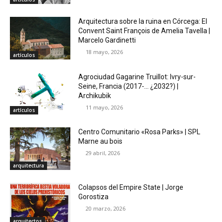
Arquitectura sobre la ruina en Córcega: El
Convent Saint François de Amelia Tavella |
Marcelo Gardinetti
18 mayo, 2026
artículos
Agrociudad Gagarine Truillot: Ivry-sur-
Seine, Francia (2017-… ¿2032?) |
Archikubik
11 mayo, 2026
artículos
Centro Comunitario «Rosa Parks» | SPL
Marne au bois
29 abril, 2026
arquitectura
Colapsos del Empire State | Jorge
Gorostiza
20 marzo, 2026
arquitectos