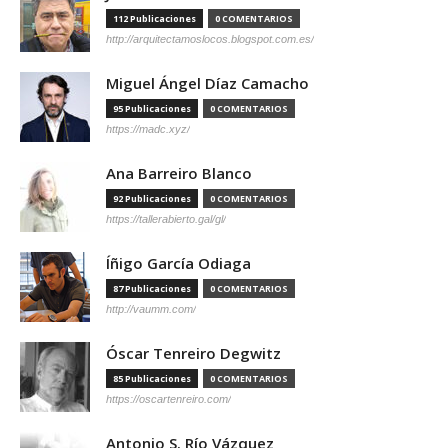
112 Publicaciones
0 COMENTARIOS
http://arquitectamoslocos.blogspot.com.es/
Miguel Ángel Díaz Camacho
95 Publicaciones
0 COMENTARIOS
https://madc.xyz/
Ana Barreiro Blanco
92 Publicaciones
0 COMENTARIOS
https://tallerabierto.gal/gl/
Íñigo García Odiaga
87 Publicaciones
0 COMENTARIOS
http://vaumm.com/
Óscar Tenreiro Degwitz
85 Publicaciones
0 COMENTARIOS
https://oscartenreiro.com/
Antonio S. Río Vázquez