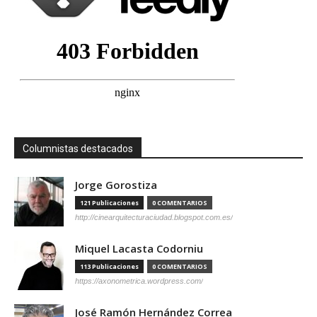
Columnistas destacados
Jorge Gorostiza
121 Publicaciones
0 COMENTARIOS
http://cinearquitecturaciudad.blogspot.com.es/
Miquel Lacasta Codorniu
113 Publicaciones
0 COMENTARIOS
https://axonometrica.wordpress.com/
José Ramón Hernández Correa