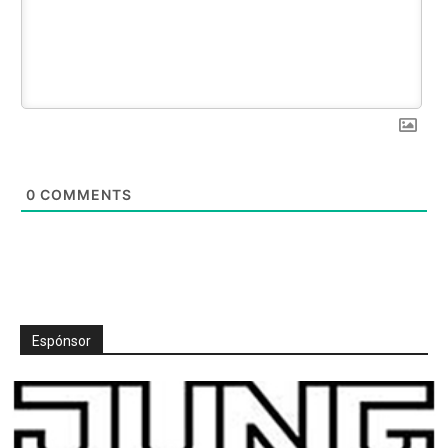
0
COMMENTS
Espónsor