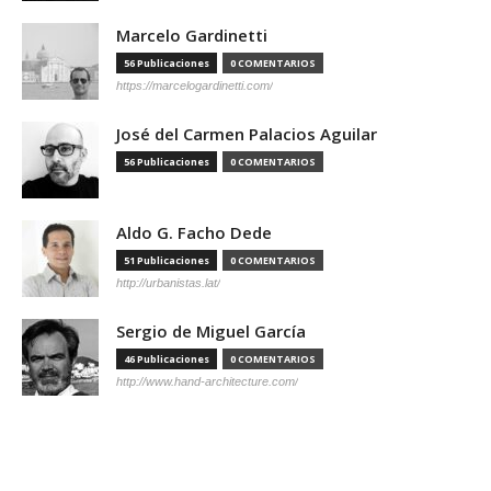
Marcelo Gardinetti
56 Publicaciones
0 COMENTARIOS
https://marcelogardinetti.com/
José del Carmen Palacios Aguilar
56 Publicaciones
0 COMENTARIOS
Aldo G. Facho Dede
51 Publicaciones
0 COMENTARIOS
http://urbanistas.lat/
Sergio de Miguel García
46 Publicaciones
0 COMENTARIOS
http://www.hand-architecture.com/