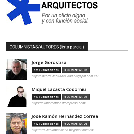
COLUMNISTAS/AUTORES (lista parcial)
Jorge Gorostiza
121 Publicaciones
0 COMENTARIOS
http://cinearquitecturaciudad.blogspot.com.es/
Miquel Lacasta Codorniu
113 Publicaciones
0 COMENTARIOS
https://axonometrica.wordpress.com/
José Ramón Hernández Correa
112 Publicaciones
0 COMENTARIOS
http://arquitectamoslocos.blogspot.com.es/