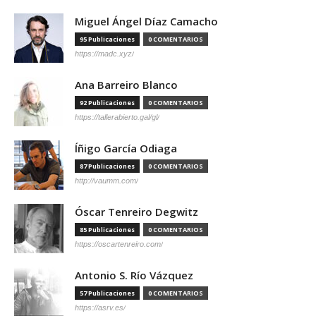
Miguel Ángel Díaz Camacho
95 Publicaciones
0 COMENTARIOS
https://madc.xyz/
Ana Barreiro Blanco
92 Publicaciones
0 COMENTARIOS
https://tallerabierto.gal/gl/
Íñigo García Odiaga
87 Publicaciones
0 COMENTARIOS
http://vaumm.com/
Óscar Tenreiro Degwitz
85 Publicaciones
0 COMENTARIOS
https://oscartenreiro.com/
Antonio S. Río Vázquez
57 Publicaciones
0 COMENTARIOS
https://asrv.es/