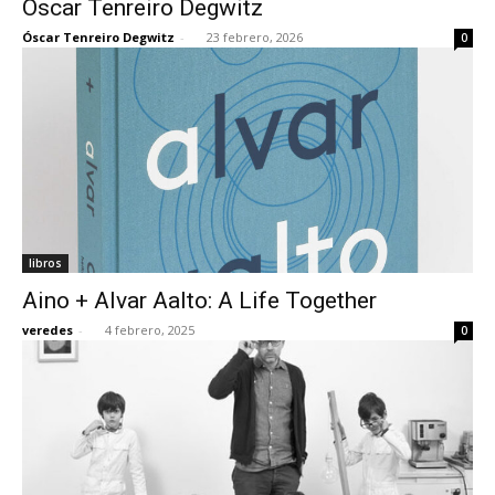
Óscar Tenreiro Degwitz
Óscar Tenreiro Degwitz
-
23 febrero, 2026
0
[:]
libros
Aino + Alvar Aalto: A Life Together
veredes
-
4 febrero, 2025
0