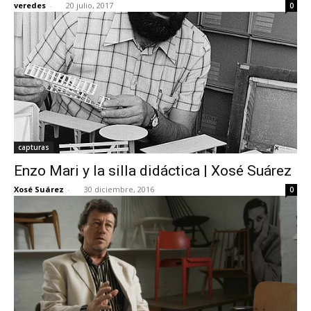
veredes
-
20 julio, 2017
0
capturas
Enzo Mari y la silla didáctica | Xosé Suárez
Xosé Suárez
-
30 diciembre, 2016
0