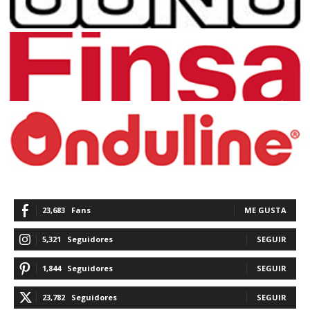
23,683
Fans
ME GUSTA
5,321
Seguidores
SEGUIR
1,844
Seguidores
SEGUIR
23,782
Seguidores
SEGUIR