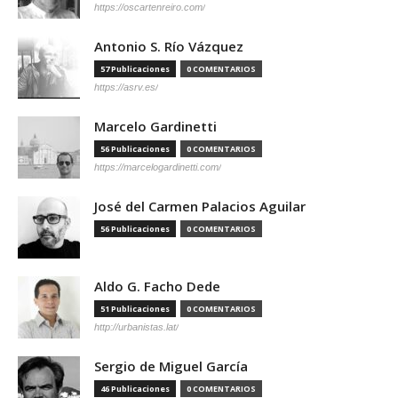
https://oscartenreiro.com/
Antonio S. Río Vázquez
57 Publicaciones
0 COMENTARIOS
https://asrv.es/
Marcelo Gardinetti
56 Publicaciones
0 COMENTARIOS
https://marcelogardinetti.com/
José del Carmen Palacios Aguilar
56 Publicaciones
0 COMENTARIOS
Aldo G. Facho Dede
51 Publicaciones
0 COMENTARIOS
http://urbanistas.lat/
Sergio de Miguel García
46 Publicaciones
0 COMENTARIOS