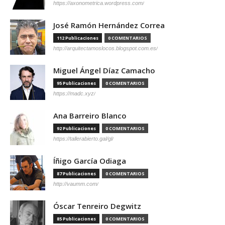
https://axonometrica.wordpress.com/
José Ramón Hernández Correa
112 Publicaciones
0 COMENTARIOS
http://arquitectamoslocos.blogspot.com.es/
Miguel Ángel Díaz Camacho
95 Publicaciones
0 COMENTARIOS
https://madc.xyz/
Ana Barreiro Blanco
92 Publicaciones
0 COMENTARIOS
https://tallerabierto.gal/gl/
Íñigo García Odiaga
87 Publicaciones
0 COMENTARIOS
http://vaumm.com/
Óscar Tenreiro Degwitz
85 Publicaciones
0 COMENTARIOS