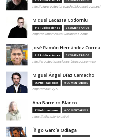
121 Publicaciones
0 COMENTARIOS
http://cinearquitecturaciudad.blogspot.com.es/
Miquel Lacasta Codorniu
113 Publicaciones
0 COMENTARIOS
https://axonometrica.wordpress.com/
José Ramón Hernández Correa
112 Publicaciones
0 COMENTARIOS
http://arquitectamoslocos.blogspot.com.es/
Miguel Ángel Díaz Camacho
95 Publicaciones
0 COMENTARIOS
https://madc.xyz/
Ana Barreiro Blanco
92 Publicaciones
0 COMENTARIOS
https://tallerabierto.gal/gl/
Íñigo García Odiaga