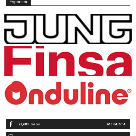
Espónsor
23,683
Fans
ME GUSTA