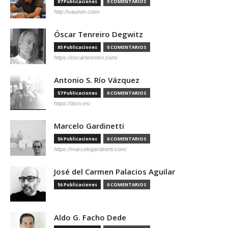
87 Publicaciones
0 COMENTARIOS
http://vaumm.com/
Óscar Tenreiro Degwitz
85 Publicaciones
0 COMENTARIOS
https://oscartenreiro.com/
Antonio S. Río Vázquez
57 Publicaciones
0 COMENTARIOS
https://asrv.es/
Marcelo Gardinetti
56 Publicaciones
0 COMENTARIOS
https://marcelogardinetti.com/
José del Carmen Palacios Aguilar
56 Publicaciones
0 COMENTARIOS
Aldo G. Facho Dede