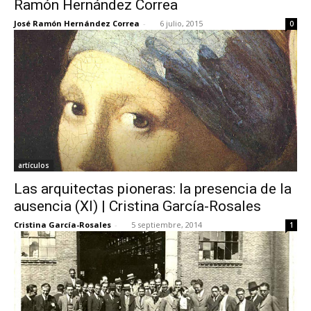
Ramón Hernández Correa
José Ramón Hernández Correa
-
6 julio, 2015
0
[:]
artículos
Las arquitectas pioneras: la presencia de la
ausencia (XI) | Cristina García-Rosales
Cristina García-Rosales
-
5 septiembre, 2014
1