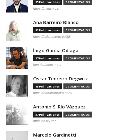
95 Publicaciones
0 COMENTARIOS
https://madc.xyz/
Ana Barreiro Blanco
92 Publicaciones
0 COMENTARIOS
https://tallerabierto.gal/gl/
Íñigo García Odiaga
87 Publicaciones
0 COMENTARIOS
http://vaumm.com/
Óscar Tenreiro Degwitz
85 Publicaciones
0 COMENTARIOS
https://oscartenreiro.com/
Antonio S. Río Vázquez
57 Publicaciones
0 COMENTARIOS
https://asrv.es/
Marcelo Gardinetti