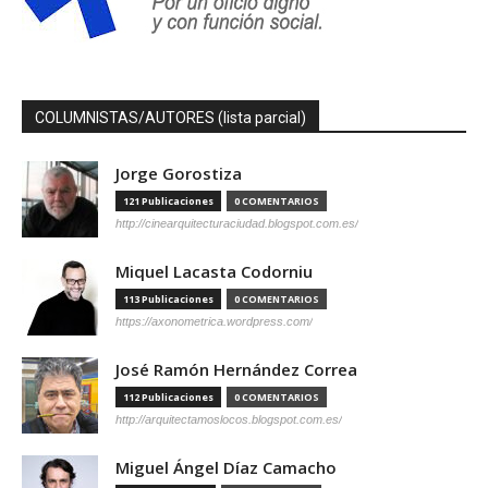
COLUMNISTAS/AUTORES (lista parcial)
Jorge Gorostiza
121 Publicaciones
0 COMENTARIOS
http://cinearquitecturaciudad.blogspot.com.es/
Miquel Lacasta Codorniu
113 Publicaciones
0 COMENTARIOS
https://axonometrica.wordpress.com/
José Ramón Hernández Correa
112 Publicaciones
0 COMENTARIOS
http://arquitectamoslocos.blogspot.com.es/
Miguel Ángel Díaz Camacho