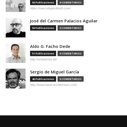
56 Publicaciones
0 COMENTARIOS
https://marcelogardinetti.com/
José del Carmen Palacios Aguilar
56 Publicaciones
0 COMENTARIOS
Aldo G. Facho Dede
51 Publicaciones
0 COMENTARIOS
http://urbanistas.lat/
Sergio de Miguel García
46 Publicaciones
0 COMENTARIOS
http://www.hand-architecture.com/