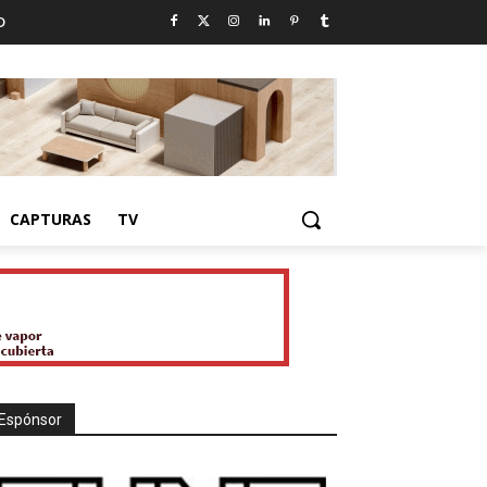
D
CAPTURAS
TV
Espónsor