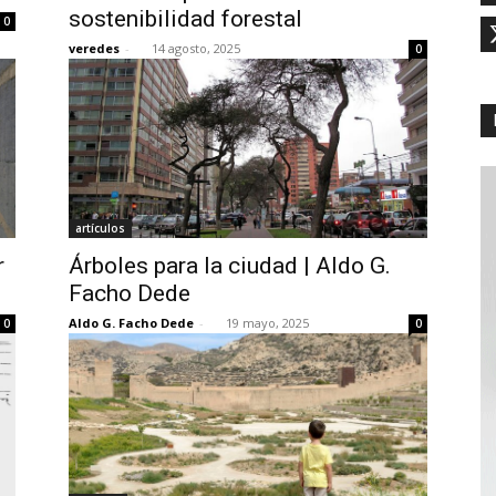
sostenibilidad forestal
0
veredes
-
14 agosto, 2025
0
artículos
r
Árboles para la ciudad | Aldo G.
Facho Dede
Aldo G. Facho Dede
-
19 mayo, 2025
0
0