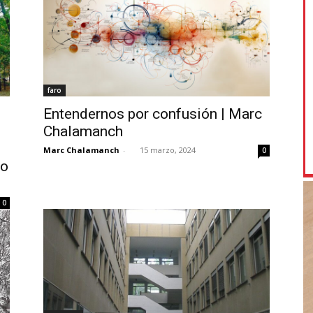
faro
Entendernos por confusión | Marc
Chalamanch
Marc Chalamanch
-
15 marzo, 2024
0
to
0