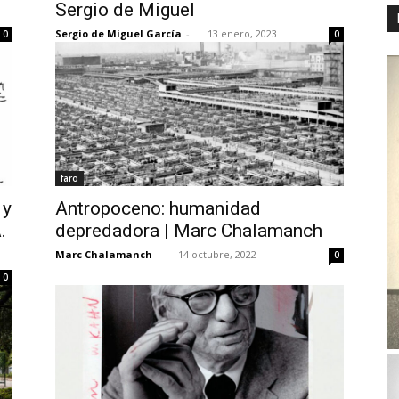
Sergio de Miguel
Sergio de Miguel García
-
13 enero, 2023
0
0
faro
 y
Antropoceno: humanidad
.
depredadora | Marc Chalamanch
Marc Chalamanch
-
14 octubre, 2022
0
0