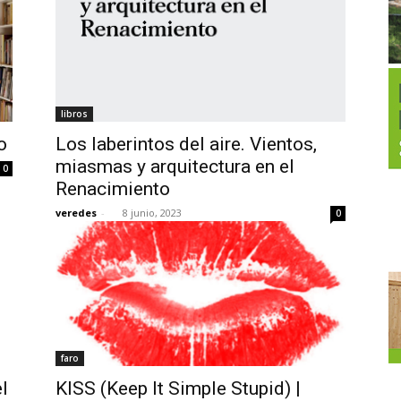
libros
o
Los laberintos del aire. Vientos,
miasmas y arquitectura en el
0
Renacimiento
veredes
-
8 junio, 2023
0
faro
l
KISS (Keep It Simple Stupid) |