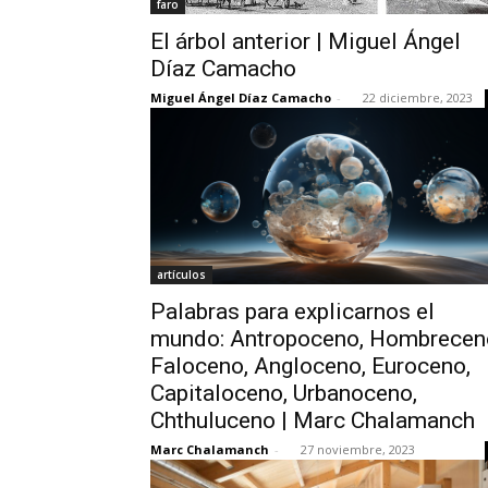
faro
El árbol anterior | Miguel Ángel
Díaz Camacho
Miguel Ángel Díaz Camacho
-
22 diciembre, 2023
artículos
Palabras para explicarnos el
mundo: Antropoceno, Hombrecen
Faloceno, Angloceno, Euroceno,
Capitaloceno, Urbanoceno,
Chthuluceno | Marc Chalamanch
Marc Chalamanch
-
27 noviembre, 2023