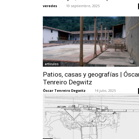
veredes
-
10 septiembre, 2025
artículos
Patios, casas y geografías | Ósca
Tenreiro Degwitz
Óscar Tenreiro Degwitz
-
14 julio, 2025