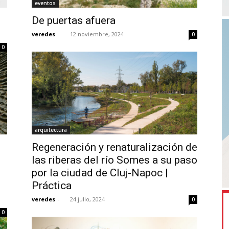
eventos
De puertas afuera
veredes
-
12 noviembre, 2024
0
0
arquitectura
Regeneración y renaturalización de
las riberas del río Somes a su paso
por la ciudad de Cluj-Napoc |
Práctica
veredes
-
24 julio, 2024
0
0