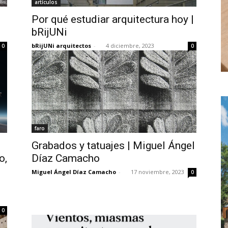
artículos
Por qué estudiar arquitectura hoy |
bRijUNi
bRijUNi arquitectos
-
4 diciembre, 2023
0
0
faro
Grabados y tatuajes | Miguel Ángel
o,
Díaz Camacho
Miguel Ángel Díaz Camacho
-
17 noviembre, 2023
0
0