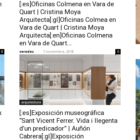
n
[:es]Oficinas Colmena en Vara de
Quart | Cristina Moya
Arquitecta[:gl]Oficinas Colmea en
Vara de Quart | Cristina Moya
Arquitecta[:en]Oficinas Colmena
en Vara de Quart...
veredes
-
7 noviembre, 2018
0
0
arquitectura
x
[:es]Exposición museográfica
“Sant Vicent Ferrer. Vida i llegenta
d’un predicador” | Auñón
Cabrera[:gl]Exposición