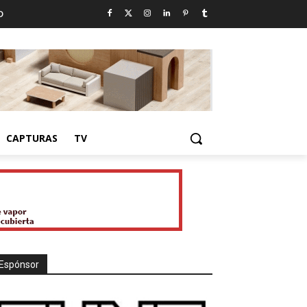
D
CAPTURAS
TV
Espónsor