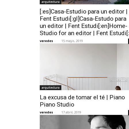
arquitectura
[:es]Casa-Estudio para un editor |
Fent Estudi[:gl]Casa-Estudo para
un editor | Fent Estudi[:en]Home-
Studio for an editor | Fent Estudi[:
veredes
-
15 mayo, 2019
arquitectura
La excusa de tomar el té | Piano
Piano Studio
veredes
-
17 abril, 2019