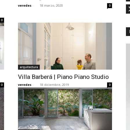
veredes
-
18 marzo, 2020
0
0
arquitectura
Villa Barberá | Piano Piano Studio
veredes
-
18 diciembre, 2019
0
0