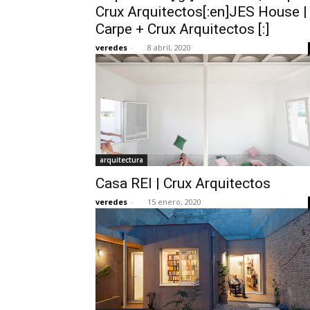
Crux Arquitectos[:en]JES House |
Carpe + Crux Arquitectos [:]
veredes
-
8 abril, 2020
arquitectura
Casa REI | Crux Arquitectos
veredes
-
15 enero, 2020