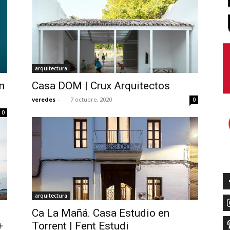
arquitectura
n
Casa DOM | Crux Arquitectos
veredes
-
7 octubre, 2020
0
0
arquitectura
Ca La Mañá. Casa Estudio en
+
Torrent | Fent Estudi