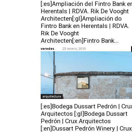
[:es]Ampliación del Fintro Bank e
Herentals | RDVA. Rik De Vooght
Architecten[:gl]Ampliación do
Fintro Bank en Herentals | RDVA.
Rik De Vooght
Architecten[:en]Fintro Bank...
veredes
-
23 enero, 2019
arquitectura
[:es]Bodega Dussart Pedrón | Cru
Arquitectos [:gl]Bodega Dussart
Pedrón | Crux Arquitectos
[:en]Dussart Pedrón Winery | Crux