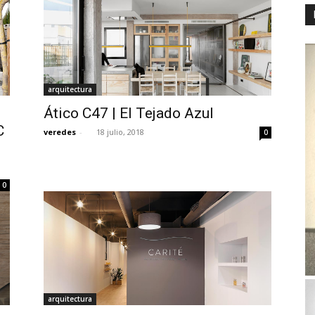
arquitectura
Ático C47 | El Tejado Azul
C
veredes
-
18 julio, 2018
0
0
arquitectura