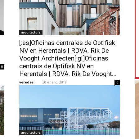
arquitectura
[:es]Oficinas centrales de Optifisk
NV en Herentals | RDVA. Rik De
Vooght Architecten[:gl]Oficinas
centrais de Optifisk NV en
0
Herentals | RDVA. Rik De Vooght...
veredes
-
30 enero, 2019
0
arquitectura