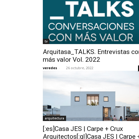
tv
Arquitasa_TALKS. Entrevistas co
más valor Vol. 2022
veredes
-
26 octubre, 2022
arquitectura
[:es]Casa JES | Carpe + Crux
Arquitectos[:gl]Casa JES | Carpe 