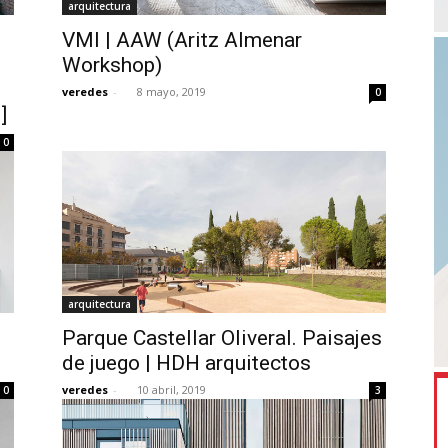
arquitectura
VMI | AAW (Aritz Almenar
Workshop)
veredes
-
8 mayo, 2019
0
]
0
arquitectura
Parque Castellar Oliveral. Paisajes
de juego | HDH arquitectos
veredes
-
10 abril, 2019
0
3