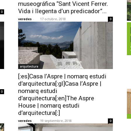
museográfica “Sant Vicent Ferrer.
Vida i llegenta d’un predicador”...
0
veredes
-
17 octubre, 2018
0
arquitectura
[:es]Casa l’Aspre | nomarq estudi
d’arquitectura[:gl]Casa l’Aspre |
nomarq estudi
0
d’arquitectura[:en]The Aspre
House | nomarq estudi
d’arquitectura[:]
veredes
-
19 septiembre, 2018
0