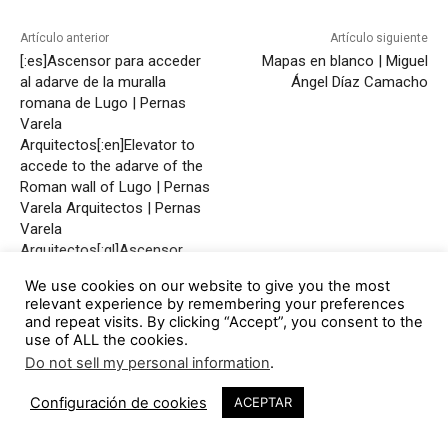
Artículo anterior
Artículo siguiente
[:es]Ascensor para acceder
Mapas en blanco | Miguel
al adarve de la muralla
Ángel Díaz Camacho
romana de Lugo | Pernas
Varela
Arquitectos[:en]Elevator to
accede to the adarve of the
Roman wall of Lugo | Pernas
Varela Arquitectos | Pernas
Varela
Arquitectos[:gl]Ascensor
para acceder ao adarve da
We use cookies on our website to give you the most
muralla romana de Lugo |
relevant experience by remembering your preferences
Pernas Varela Arquitectos[:]
and repeat visits. By clicking “Accept”, you consent to the
use of ALL the cookies.
Do not sell my personal information
.
Configuración de cookies
ACEPTAR