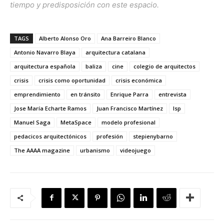
tiempo y predisposición con este espacio.
TAGS
Alberto Alonso Oro
Ana Barreiro Blanco
Antonio Navarro Blaya
arquitectura catalana
arquitectura española
baliza
cine
colegio de arquitectos
crisis
crisis como oportunidad
crisis económica
emprendimiento
en tránsito
Enrique Parra
entrevista
Jose María Echarte Ramos
Juan Francisco Martínez
lsp
Manuel Saga
MetaSpace
modelo profesional
pedacicos arquitectónicos
profesión
stepienybarno
The AAAA magazine
urbanismo
videojuego