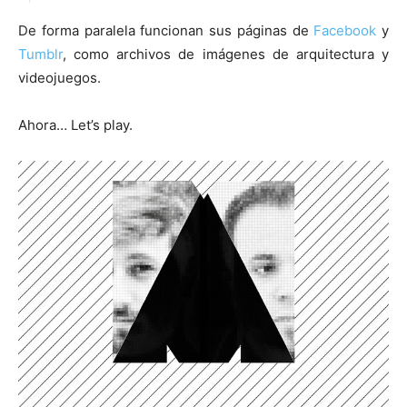
De forma paralela funcionan sus páginas de
Facebook
y
Tumblr
, como archivos de imágenes de arquitectura y
videojuegos.
Ahora… Let’s play.