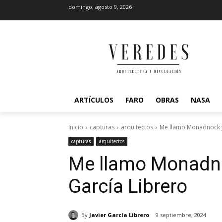
domingo, agosto 9, 2026
ARTÍCULOS
FARO
OBRAS
NASA
Inicio
capturas
arquitectos
Me llamo Monadnock y 
capturas
arquitectos
Me llamo Monadnoc
García Librero
By
Javier García Librero
9 septiembre, 2024