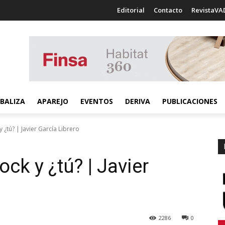
Editorial
Contacto
RevistaVA
BALIZA
APAREJO
EVENTOS
DERIVA
PUBLICACIONES
¿tú? | Javier García Librero
k y ¿tú? | Javier
2286
0