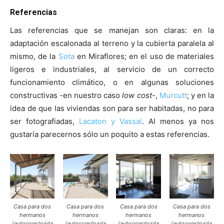
Referencias
Las referencias que se manejan son claras: en la
adaptación escalonada al terreno y la cubierta paralela al
mismo, de la
Sota
en Miraflores; en el uso de materiales
ligeros e industriales, al servicio de un correcto
funcionamiento climático, o en algunas soluciones
constructivas -en nuestro caso
low cost
-,
Murcutt
; y en la
idea de que las viviendas son para ser habitadas, no para
ser fotografiadas,
Lacaton y Vassal
. Al menos ya nos
gustaría parecernos sólo un poquito a estas referencias.
Casa para dos
Casa para dos
Casa para dos
Casa para dos
hermanos
hermanos
hermanos
hermanos
(autoconstruida
(autoconstruida
(autoconstruida
(autoconstruida