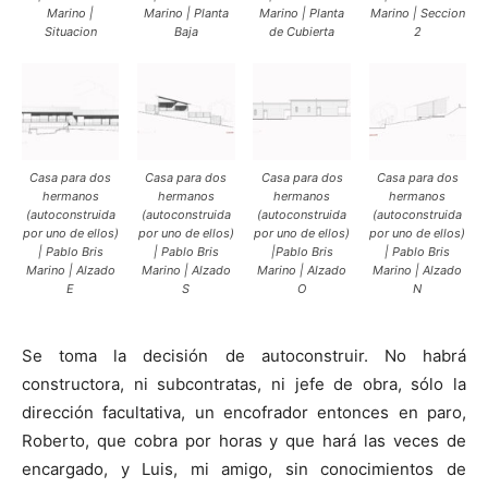
Marino |
Marino | Planta
Marino | Planta
Marino | Seccion
Situacion
Baja
de Cubierta
2
Casa para dos
Casa para dos
Casa para dos
Casa para dos
hermanos
hermanos
hermanos
hermanos
(autoconstruida
(autoconstruida
(autoconstruida
(autoconstruida
por uno de ellos)
por uno de ellos)
por uno de ellos)
por uno de ellos)
| Pablo Bris
| Pablo Bris
|Pablo Bris
| Pablo Bris
Marino | Alzado
Marino | Alzado
Marino | Alzado
Marino | Alzado
E
S
O
N
Se toma la decisión de autoconstruir. No habrá
constructora, ni subcontratas, ni jefe de obra, sólo la
dirección facultativa, un encofrador entonces en paro,
Roberto, que cobra por horas y que hará las veces de
encargado, y Luis, mi amigo, sin conocimientos de