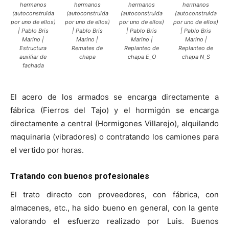
hermanos
hermanos
hermanos
hermanos
(autoconstruida
(autoconstruida
(autoconstruida
(autoconstruida
por uno de ellos)
por uno de ellos)
por uno de ellos)
por uno de ellos)
| Pablo Bris
| Pablo Bris
| Pablo Bris
| Pablo Bris
Marino |
Marino |
Marino |
Marino |
Estructura
Remates de
Replanteo de
Replanteo de
auxiliar de
chapa
chapa E_O
chapa N_S
fachada
El acero de los armados se encarga directamente a
fábrica (Fierros del Tajo) y el hormigón se encarga
directamente a central (Hormigones Villarejo), alquilando
maquinaria (vibradores) o contratando los camiones para
el vertido por horas.
Tratando con buenos profesionales
El trato directo con proveedores, con fábrica, con
almacenes, etc., ha sido bueno en general, con la gente
valorando el esfuerzo realizado por Luis. Buenos