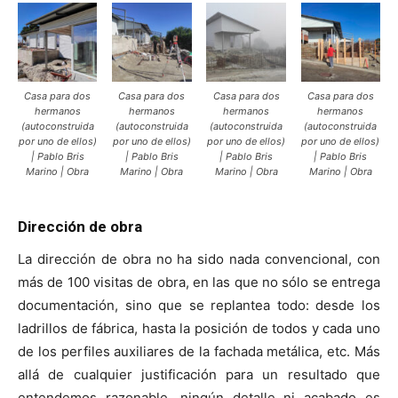
Casa para dos
Casa para dos
Casa para dos
Casa para dos
hermanos
hermanos
hermanos
hermanos
(autoconstruida
(autoconstruida
(autoconstruida
(autoconstruida
por uno de ellos)
por uno de ellos)
por uno de ellos)
por uno de ellos)
| Pablo Bris
| Pablo Bris
| Pablo Bris
| Pablo Bris
Marino | Obra
Marino | Obra
Marino | Obra
Marino | Obra
Dirección de obra
La dirección de obra no ha sido nada convencional, con
más de 100 visitas de obra, en las que no sólo se entrega
documentación, sino que se replantea todo: desde los
ladrillos de fábrica, hasta la posición de todos y cada uno
de los perfiles auxiliares de la fachada metálica, etc. Más
allá de cualquier justificación para un resultado que
entendemos razonable, ningún detalle ni acabado es