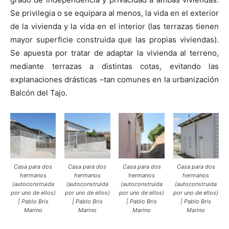
Se privilegia o se equipara al menos, la vida en el exterior
de la vivienda y la vida en el interior (las terrazas tienen
mayor superficie construida que las propias viviendas).
Se apuesta por tratar de adaptar la vivienda al terreno,
mediante terrazas a distintas cotas, evitando las
explanaciones drásticas –tan comunes en la urbanización
Balcón del Tajo.
Casa para dos
Casa para dos
Casa para dos
Casa para dos
hermanos
hermanos
hermanos
hermanos
(autoconstruida
(autoconstruida
(autoconstruida
(autoconstruida
por uno de ellos)
por uno de ellos)
por uno de ellos)
por uno de ellos)
| Pablo Bris
| Pablo Bris
| Pablo Bris
| Pablo Bris
Marino
Marino
Marino
Marino