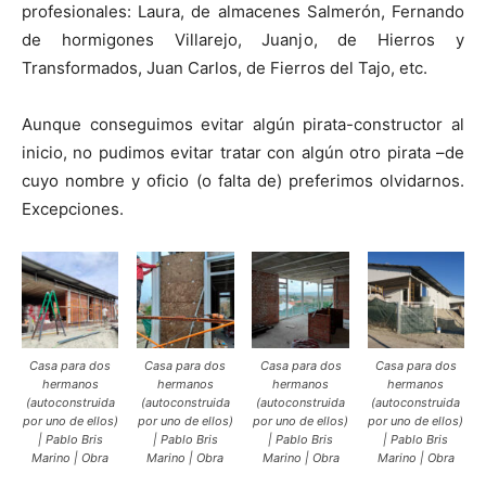
profesionales: Laura, de almacenes Salmerón, Fernando
de hormigones Villarejo, Juanjo, de Hierros y
Transformados, Juan Carlos, de Fierros del Tajo, etc.
Aunque conseguimos evitar algún pirata-constructor al
inicio, no pudimos evitar tratar con algún otro pirata –de
cuyo nombre y oficio (o falta de) preferimos olvidarnos.
Excepciones.
Casa para dos
Casa para dos
Casa para dos
Casa para dos
hermanos
hermanos
hermanos
hermanos
(autoconstruida
(autoconstruida
(autoconstruida
(autoconstruida
por uno de ellos)
por uno de ellos)
por uno de ellos)
por uno de ellos)
| Pablo Bris
| Pablo Bris
| Pablo Bris
| Pablo Bris
Marino | Obra
Marino | Obra
Marino | Obra
Marino | Obra