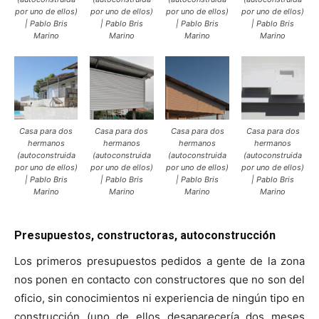
por uno de ellos)
por uno de ellos)
por uno de ellos)
por uno de ellos)
| Pablo Bris
| Pablo Bris
| Pablo Bris
| Pablo Bris
Marino
Marino
Marino
Marino
Casa para dos
Casa para dos
Casa para dos
Casa para dos
hermanos
hermanos
hermanos
hermanos
(autoconstruida
(autoconstruida
(autoconstruida
(autoconstruida
por uno de ellos)
por uno de ellos)
por uno de ellos)
por uno de ellos)
| Pablo Bris
| Pablo Bris
| Pablo Bris
| Pablo Bris
Marino
Marino
Marino
Marino
Presupuestos, constructoras, autoconstrucción
Los primeros presupuestos pedidos a gente de la zona
nos ponen en contacto con constructores que no son del
oficio, sin conocimientos ni experiencia de ningún tipo en
construcción (uno de ellos desaparecería dos meses