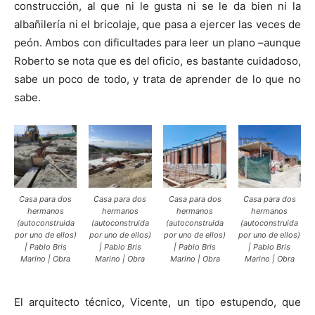
construcción, al que ni le gusta ni se le da bien ni la
albañilería ni el bricolaje, que pasa a ejercer las veces de
peón. Ambos con dificultades para leer un plano –aunque
Roberto se nota que es del oficio, es bastante cuidadoso,
sabe un poco de todo, y trata de aprender de lo que no
sabe.
Casa para dos
Casa para dos
Casa para dos
Casa para dos
hermanos
hermanos
hermanos
hermanos
(autoconstruida
(autoconstruida
(autoconstruida
(autoconstruida
por uno de ellos)
por uno de ellos)
por uno de ellos)
por uno de ellos)
| Pablo Bris
| Pablo Bris
| Pablo Bris
| Pablo Bris
Marino | Obra
Marino | Obra
Marino | Obra
Marino | Obra
El arquitecto técnico, Vicente, un tipo estupendo, que