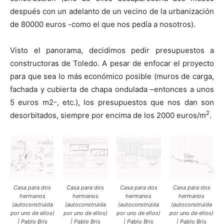
después con un adelanto de un vecino de la urbanización
de 80000 euros -como el que nos pedía a nosotros).
Visto el panorama, decidimos pedir presupuestos a
constructoras de Toledo. A pesar de enfocar el proyecto
para que sea lo más económico posible (muros de carga,
fachada y cubierta de chapa ondulada –entonces a unos
5 euros m2-, etc.), los presupuestos que nos dan son
2
desorbitados, siempre por encima de los 2000 euros/m
.
Casa para dos
Casa para dos
Casa para dos
Casa para dos
hermanos
hermanos
hermanos
hermanos
(autoconstruida
(autoconstruida
(autoconstruida
(autoconstruida
por uno de ellos)
por uno de ellos)
por uno de ellos)
por uno de ellos)
| Pablo Bris
| Pablo Bris
| Pablo Bris
| Pablo Bris