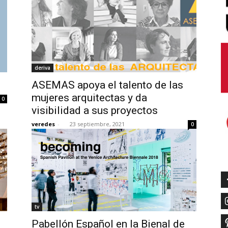
deriva
ASEMAS apoya el talento de las
mujeres arquitectas y da
0
visibilidad a sus proyectos
veredes
-
23 septiembre, 2021
0
tv
Pabellón Español en la Bienal de