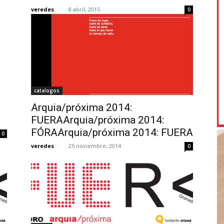
veredes
-
8 abril, 2015
0
catalogos
Arquia/próxima 2014:
FUERAArquia/próxima 2014:
FÓRAArquia/próxima 2014: FUERA
0
veredes
-
25 noviembre, 2014
0