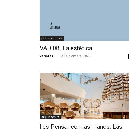
publicaciones
VAD 08. La estética
veredes
-
27 diciembre, 2022
arquitectura
[:es]Pensar con las manos. Las