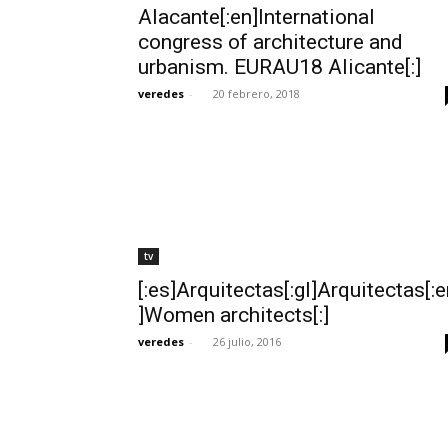
Alacante[:en]International
congress of architecture and
urbanism. EURAU18 Alicante[:]
veredes
-
20 febrero, 2018
tv
[:es]Arquitectas[:gl]Arquitectas[:
]Women architects[:]
veredes
-
26 julio, 2016