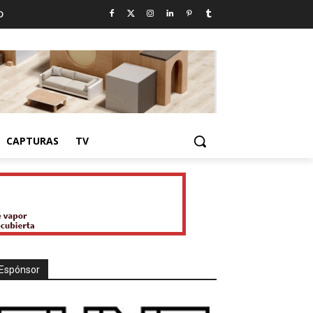
D
CAPTURAS
TV
Espónsor