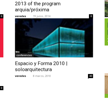
2013 of the program
arquia/próxima
veredes
-
19 junio, 2014
0
0
conferencias
Espacio y Forma 2010 |
soloarquitectura
veredes
-
8 marzo, 2010
40
0