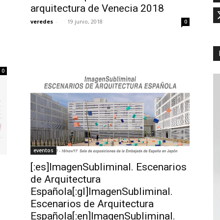
arquitectura de Venecia 2018
veredes
-
19 junio, 2018
0
0
eventos
[:es]ImagenSubliminal. Escenarios
de Arquitectura
Española[:gl]ImagenSubliminal.
Escenarios de Arquitectura
Española[:en]ImagenSubliminal.