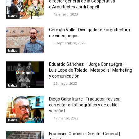
director general de la Cooperativa
d’Arquitectes Jordi Capell
12 enero, 2023
baliza
Germán Valle · Divulgador de arquitectura
de videojuegos
8 septiembre, 2022
baliza
Eduardo Sánchez – Jorge Consuegra –
Luis Lope de Toledo · Metapolis | Marketing
y comunicación
26 mayo, 2022
baliza
Diego Galar Irurre · Traductor, revisor,
corrector ortotipográfico y de estilo |
versiónT
17 marzo, 2022
baliza
Francisco Camino · Director General |