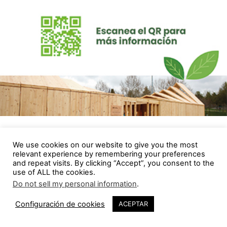
Eventos
We use cookies on our website to give you the most
relevant experience by remembering your preferences
and repeat visits. By clicking “Accept”, you consent to the
use of ALL the cookies.
Do not sell my personal information
.
Configuración de cookies
ACEPTAR