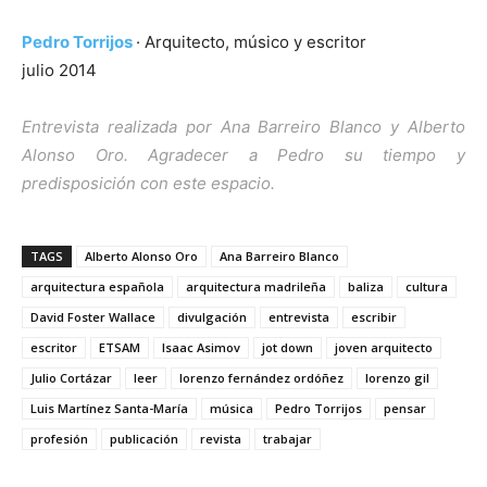
Pedro Torrijos
· Arquitecto, músico y escritor
julio 2014
Entrevista realizada por Ana Barreiro Blanco y Alberto
Alonso Oro
.
Agradecer a Pedro su tiempo y
predisposición con este espacio.
TAGS
Alberto Alonso Oro
Ana Barreiro Blanco
arquitectura española
arquitectura madrileña
baliza
cultura
David Foster Wallace
divulgación
entrevista
escribir
escritor
ETSAM
Isaac Asimov
jot down
joven arquitecto
Julio Cortázar
leer
lorenzo fernández ordóñez
lorenzo gil
Luis Martínez Santa-María
música
Pedro Torrijos
pensar
profesión
publicación
revista
trabajar