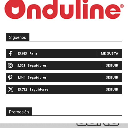
Síguenos
23,683
Fans
ME GUSTA
5,321
Seguidores
SEGUIR
1,844
Seguidores
SEGUIR
23,782
Seguidores
SEGUIR
Promoción