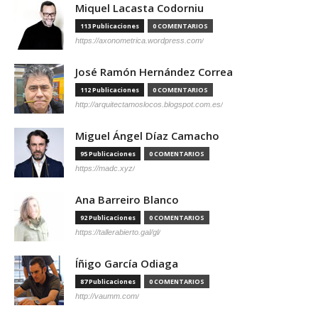
Miquel Lacasta Codorniu
113 Publicaciones
0 COMENTARIOS
https://axonometrica.wordpress.com/
José Ramón Hernández Correa
112 Publicaciones
0 COMENTARIOS
http://arquitectamoslocos.blogspot.com.es/
Miguel Ángel Díaz Camacho
95 Publicaciones
0 COMENTARIOS
https://madc.xyz/
Ana Barreiro Blanco
92 Publicaciones
0 COMENTARIOS
https://tallerabierto.gal/gl/
Íñigo García Odiaga
87 Publicaciones
0 COMENTARIOS
http://vaumm.com/