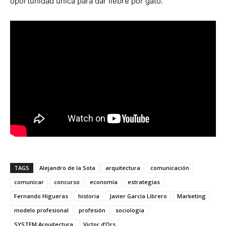
oportunidad única para dar liebre por gato.
TAGS
Alejandro de la Sota
arquitectura
comunicación
comunicar
concurso
economía
estrategias
Fernando Higueras
historia
Javier García Librero
Marketing
modelo profesional
profesión
sociologia
SYSTEM Arquitectura
Victor d’Ors