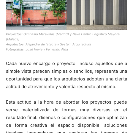
[:]
Proyectos: Gimnasio Maravillas (Madrid) y Nave Centro Logístico Mayoral
(Málaga)
Arquitectos: Alejandro de la Sota y System Arquitectura
Fotografías: José Hevia y Fernando Alda
Cada nuevo encargo o proyecto, incluso aquellos que a
simple vista parecen simples o sencillos, representa una
oportunidad para que los arquitectos adopten una cierta
actitud de atrevimiento y valentía respecto al mismo.
Esta actitud a la hora de abordar los proyectos puede
verse materializada de formas muy diversas en el
resultado final: diseños o configuraciones que optimizan
de forma creativa el espacio disponible, soluciones
técnicas innovadores que aceleran los tiempos de