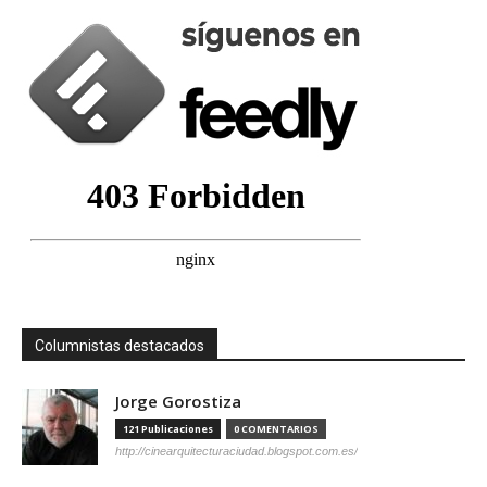
Columnistas destacados
Jorge Gorostiza
121 Publicaciones
0 COMENTARIOS
http://cinearquitecturaciudad.blogspot.com.es/