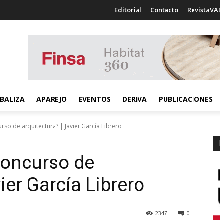
Editorial
Contacto
RevistaVA
BALIZA
APAREJO
EVENTOS
DERIVA
PUBLICACIONES
so de arquitectura? | Javier García Librero
oncurso de
vier García Librero
2347
0