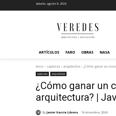
sábado, agosto 8, 2026
ARTÍCULOS
FARO
OBRAS
NASA
Inicio
capturas
arquitectos
¿Cómo ganar un concur
capturas
arquitectos
¿Cómo ganar un c
arquitectura? | Ja
By
Javier García Librero
16 diciembre, 2024