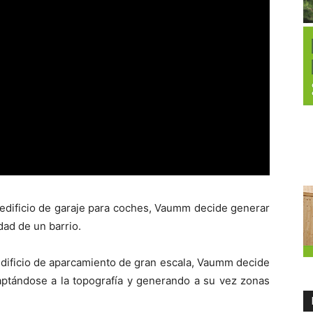
 edificio de garaje para coches, Vaumm decide generar
dad de un barrio.
edificio de aparcamiento de gran escala, Vaumm decide
aptándose a la topografía y generando a su vez zonas