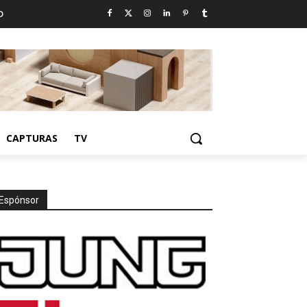
D
CAPTURAS
TV
Espónsor