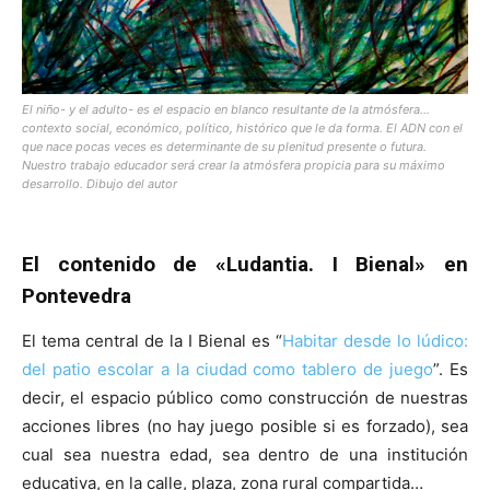
El niño- y el adulto- es el espacio en blanco resultante de la atmósfera…
contexto social, económico, político, histórico que le da forma. El ADN con el
que nace pocas veces es determinante de su plenitud presente o futura.
Nuestro trabajo educador será crear la atmósfera propicia para su máximo
desarrollo. Dibujo del autor
El contenido de «Ludantia. I Bienal» en
Pontevedra
El tema central de la I Bienal es “
Habitar desde lo lúdico:
del patio escolar a la ciudad como tablero de juego
”. Es
decir, el espacio público como construcción de nuestras
acciones libres (no hay juego posible si es forzado), sea
cual sea nuestra edad, sea dentro de una institución
educativa, en la calle, plaza, zona rural compartida…