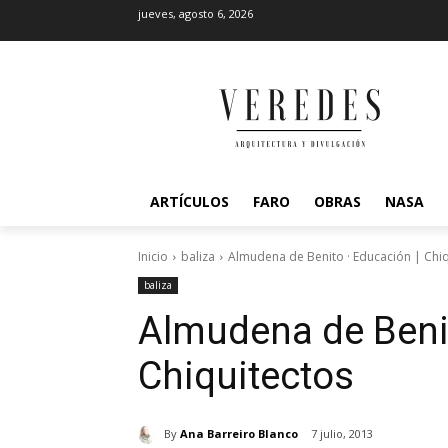
jueves, agosto 6, 2026
ARTÍCULOS
FARO
OBRAS
NASA
Inicio
baliza
Almudena de Benito · Educación | Chiq
baliza
Almudena de Benit
Chiquitectos
By
Ana Barreiro Blanco
7 julio, 2013