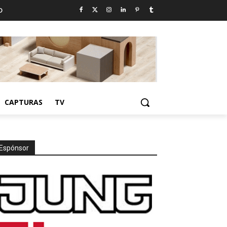
D
CAPTURAS
TV
Espónsor