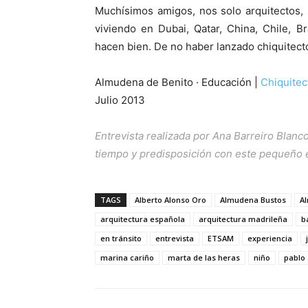
Muchísimos amigos, nos solo arquitectos, 
viviendo en Dubai, Qatar, China, Chile, 
hacen bien. De no haber lanzado chiquitec
Almudena de Benito · Educación |
Chiquitec
Julio 2013
Entrevista realizada por Ana Barreiro Blanc
tiempo y predisposición con este pequeño 
TAGS
Alberto Alonso Oro
Almudena Bustos
A
arquitectura española
arquitectura madrileña
b
en tránsito
entrevista
ETSAM
experiencia
marina cariño
marta de las heras
niño
pablo 