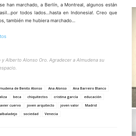
se han marchado, a Berlín, a Montreal, algunos están
Brasil…por todos lados…hasta en Indonesia!. Creo que
tos, también me hubiera marchado…
tos
o y Alberto Alonso Oro
.
Agradecer a Almudena su
espacio.
lmudena de Benito Alonso
Ana Alonso
Ana Barreiro Blanco
aliza
beca
chiquitectos
cristina garcía
educación
javier cuervo
joven arquitecto
joven valor
Madrid
albaladejo
sociedad
Venecia