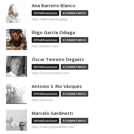
Ana Barreiro Blanco
92 Publicaciones
0 COMENTARIOS
https://tallerabierto.gal/gl/
Íñigo García Odiaga
87 Publicaciones
0 COMENTARIOS
http://vaumm.com/
Óscar Tenreiro Degwitz
85 Publicaciones
0 COMENTARIOS
https://oscartenreiro.com/
Antonio S. Río Vázquez
57 Publicaciones
0 COMENTARIOS
https://asrv.es/
Marcelo Gardinetti
56 Publicaciones
0 COMENTARIOS
https://marcelogardinetti.com/