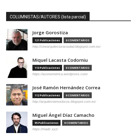
COLUMNISTAS/AUTORES (lista parcial)
Jorge Gorostiza
121 Publicaciones
0 COMENTARIOS
http://cinearquitecturaciudad.blogspot.com.es/
Miquel Lacasta Codorniu
113 Publicaciones
0 COMENTARIOS
https://axonometrica.wordpress.com/
José Ramón Hernández Correa
112 Publicaciones
0 COMENTARIOS
http://arquitectamoslocos.blogspot.com.es/
Miguel Ángel Díaz Camacho
95 Publicaciones
0 COMENTARIOS
https://madc.xyz/