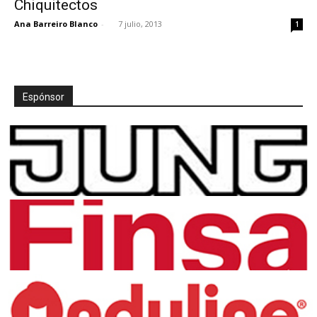
Chiquitectos
Ana Barreiro Blanco
-
7 julio, 2013
1
[:]
Espónsor