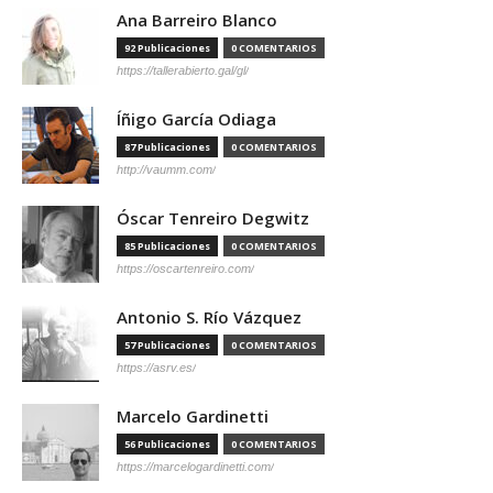
Ana Barreiro Blanco
92 Publicaciones
0 COMENTARIOS
https://tallerabierto.gal/gl/
Íñigo García Odiaga
87 Publicaciones
0 COMENTARIOS
http://vaumm.com/
Óscar Tenreiro Degwitz
85 Publicaciones
0 COMENTARIOS
https://oscartenreiro.com/
Antonio S. Río Vázquez
57 Publicaciones
0 COMENTARIOS
https://asrv.es/
Marcelo Gardinetti
56 Publicaciones
0 COMENTARIOS
https://marcelogardinetti.com/