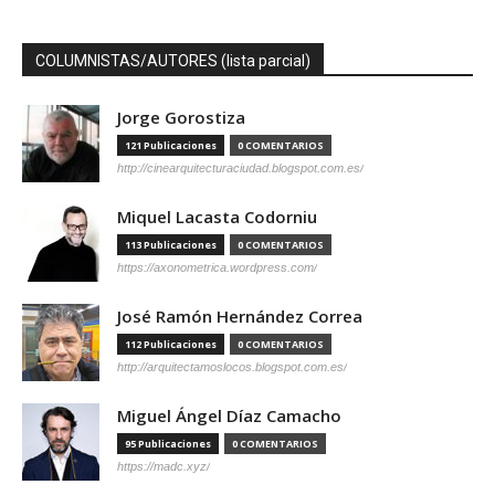
COLUMNISTAS/AUTORES (lista parcial)
Jorge Gorostiza
121 Publicaciones
0 COMENTARIOS
http://cinearquitecturaciudad.blogspot.com.es/
Miquel Lacasta Codorniu
113 Publicaciones
0 COMENTARIOS
https://axonometrica.wordpress.com/
José Ramón Hernández Correa
112 Publicaciones
0 COMENTARIOS
http://arquitectamoslocos.blogspot.com.es/
Miguel Ángel Díaz Camacho
95 Publicaciones
0 COMENTARIOS
https://madc.xyz/