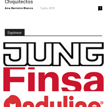
Chiquitectos
Ana Barreiro Blanco
-
7 julio, 2013
1
[:]
Espónsor