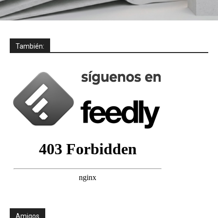
También:
Amigos