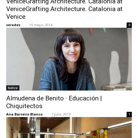
VeniceGrafting Architecture. Catalonia at
VeniceGrafting Architecture. Catalonia at
Venice
veredes
-
15 mayo, 2014
0
baliza
Almudena de Benito · Educación |
Chiquitectos
Ana Barreiro Blanco
-
7 julio, 2013
1