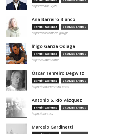
https://madc.xyz/
Ana Barreiro Blanco
92 Publicaciones
0 COMENTARIOS
https://tallerabierto.gal/gl/
Íñigo García Odiaga
87 Publicaciones
0 COMENTARIOS
http://vaumm.com/
Óscar Tenreiro Degwitz
85 Publicaciones
0 COMENTARIOS
https://oscartenreiro.com/
Antonio S. Río Vázquez
57 Publicaciones
0 COMENTARIOS
https://asrv.es/
Marcelo Gardinetti