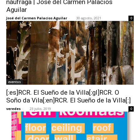
náufraga | José del Carmen Palacios
Aguilar
José del Carmen Palacios Aguilar
-
30 agosto, 2021
0
eventos
[:es]RCR. El Sueño de la Villa[:gl]RCR. O
Soño da Vila[:en]RCR. El Sueño de la Villa[:]
veredes
-
23 julio, 2019
0