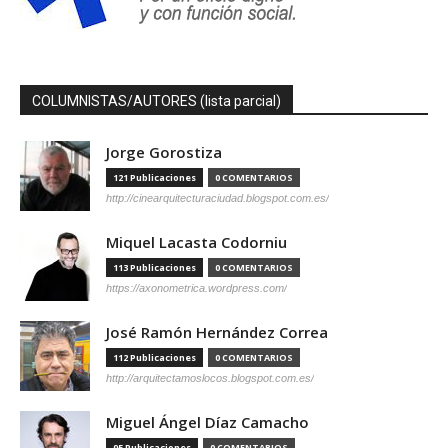
COLUMNISTAS/AUTORES (lista parcial)
Jorge Gorostiza
121 Publicaciones
0 COMENTARIOS
http://cinearquitecturaciudad.blogspot.com.es/
Miquel Lacasta Codorniu
113 Publicaciones
0 COMENTARIOS
https://axonometrica.wordpress.com/
José Ramón Hernández Correa
112 Publicaciones
0 COMENTARIOS
http://arquitectamoslocos.blogspot.com.es/
Miguel Ángel Díaz Camacho
95 Publicaciones
0 COMENTARIOS