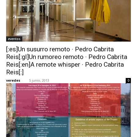
eventos
[:es]Un susurro remoto · Pedro Cabrita
Reis[:gl]Un rumoreo remoto · Pedro Cabrita
Reis[:en]A remote whisper · Pedro Cabrita
Reis[:]
veredes
-
5 junio, 2013
0