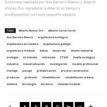
Entrevista realizada por Ana Barreiro Blanco y Alberto
Alonso Oro. Agradecer a Alberto su tiempo y
predisposición con este pequeño espacio.
TAGS
Alberto Alonso Oro
Alberto Corral Corral
Ana Barreiro Blanco
arquitectura ecológica
arquitectura en madera
arquitectura gallega
arquitectura modular
baliza
desarrollo
diseño industrial
ecología
en tránsito
entrevista
ETSAC
huella ecológica
industria
industrialización
investigación
modelo profesional
montaje
paisaje
prefabricación
proceso constructivo
productor
profesión
rehabilitación
rehabilitación urbana
sistema
tecnología
territorio
vivienda modular