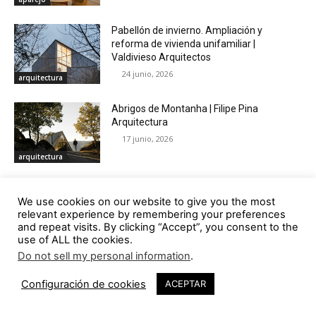
Pabellón de invierno. Ampliación y
reforma de vivienda unifamiliar |
Valdivieso Arquitectos
24 junio, 2026
arquitectura
Abrigos de Montanha | Filipe Pina
Arquitectura
17 junio, 2026
arquitectura
Refuxos de Porto Quilmas: Reinterpretar
We use cookies on our website to give you the most
la arquitectura vernacula desde la cubierta
relevant experience by remembering your preferences
11 junio, 2026
and repeat visits. By clicking “Accept”, you consent to the
aparejo
use of ALL the cookies.
Do not sell my personal information
.
El 6º Fórum Internacional de Construcción
con Madera presenta a la madera como la
Configuración de cookies
ACEPTAR
gran apuesta para aunar construcción y
sostenibilidad
deriva