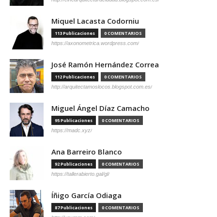
Miquel Lacasta Codorniu
113 Publicaciones
0 COMENTARIOS
https://axonometrica.wordpress.com/
José Ramón Hernández Correa
112 Publicaciones
0 COMENTARIOS
http://arquitectamoslocos.blogspot.com.es/
Miguel Ángel Díaz Camacho
95 Publicaciones
0 COMENTARIOS
https://madc.xyz/
Ana Barreiro Blanco
92 Publicaciones
0 COMENTARIOS
https://tallerabierto.gal/gl/
Íñigo García Odiaga
87 Publicaciones
0 COMENTARIOS