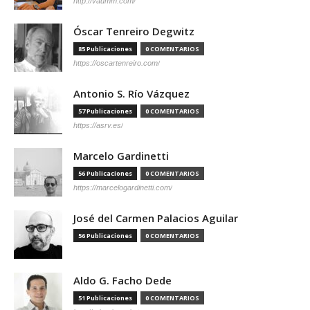
http://vaumm.com/
Óscar Tenreiro Degwitz
85 Publicaciones
0 COMENTARIOS
https://oscartenreiro.com/
Antonio S. Río Vázquez
57 Publicaciones
0 COMENTARIOS
https://asrv.es/
Marcelo Gardinetti
56 Publicaciones
0 COMENTARIOS
https://marcelogardinetti.com/
José del Carmen Palacios Aguilar
56 Publicaciones
0 COMENTARIOS
Aldo G. Facho Dede
51 Publicaciones
0 COMENTARIOS