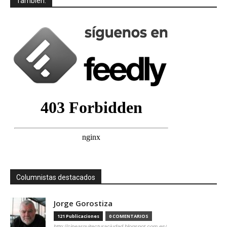
También:
Columnistas destacados
Jorge Gorostiza
121 Publicaciones
0 COMENTARIOS
http://cinearquitecturaciudad.blogspot.com.es/