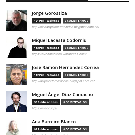
Jorge Gorostiza
121 Publicaciones
0 COMENTARIOS
http://cinearquitecturaciudad.blogspot.com.es/
Miquel Lacasta Codorniu
113 Publicaciones
0 COMENTARIOS
https://axonometrica.wordpress.com/
José Ramón Hernández Correa
112 Publicaciones
0 COMENTARIOS
http://arquitectamoslocos.blogspot.com.es/
Miguel Ángel Díaz Camacho
95 Publicaciones
0 COMENTARIOS
https://madc.xyz/
Ana Barreiro Blanco
92 Publicaciones
0 COMENTARIOS