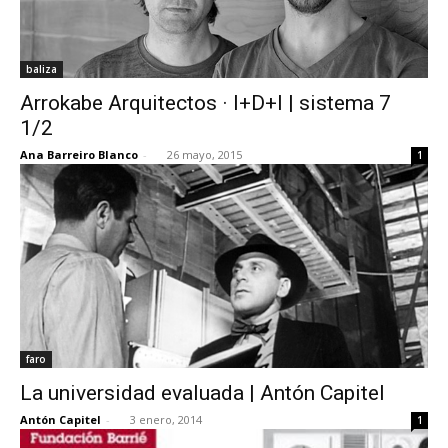
baliza
Arrokabe Arquitectos · I+D+I | sistema 7
1/2
Ana Barreiro Blanco
-
26 mayo, 2015
1
faro
La universidad evaluada | Antón Capitel
Antón Capitel
-
3 enero, 2014
1