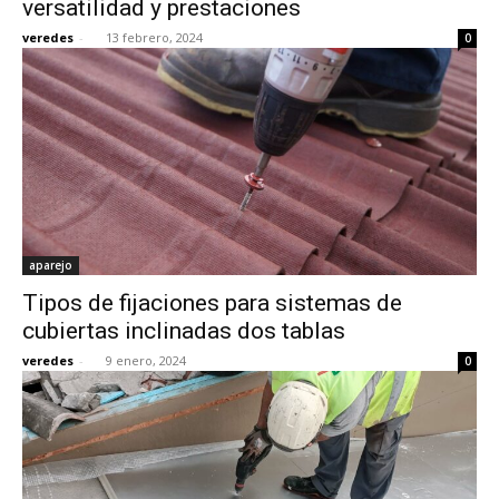
versatilidad y prestaciones
veredes
-
13 febrero, 2024
0
[:]
aparejo
Tipos de fijaciones para sistemas de
cubiertas inclinadas dos tablas
veredes
-
9 enero, 2024
0