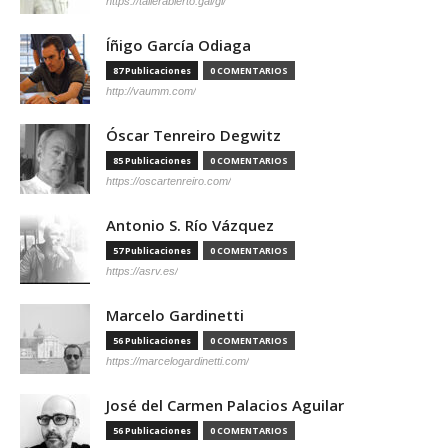
https://tallerabierto.gal/gl/
Íñigo García Odiaga
87 Publicaciones
0 COMENTARIOS
http://vaumm.com/
Óscar Tenreiro Degwitz
85 Publicaciones
0 COMENTARIOS
https://oscartenreiro.com/
Antonio S. Río Vázquez
57 Publicaciones
0 COMENTARIOS
https://asrv.es/
Marcelo Gardinetti
56 Publicaciones
0 COMENTARIOS
https://marcelogardinetti.com/
José del Carmen Palacios Aguilar
56 Publicaciones
0 COMENTARIOS