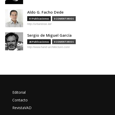
Aldo G. Facho Dede
51 Publicaciones
0 COMENTARIOS
http://urbanistas.lat/
Sergio de Miguel García
46 Publicaciones
0 COMENTARIOS
http://www.hand-architecture.com/
Editorial
Contacto
RevistaVAD