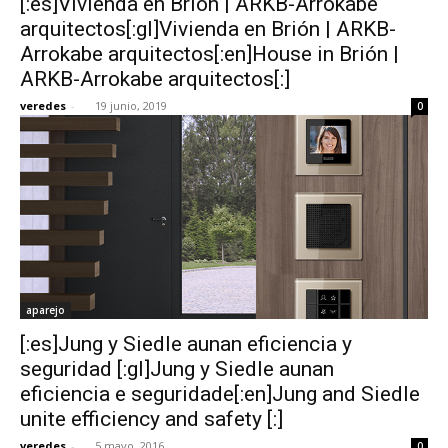
[:es]Vivienda en Brión | ARKB-Arrokabe
arquitectos[:gl]Vivienda en Brión | ARKB-
Arrokabe arquitectos[:en]House in Brión |
ARKB-Arrokabe arquitectos[:]
veredes
-
19 junio, 2019
0
aparejo
[:es]Jung y Siedle aunan eficiencia y
seguridad [:gl]Jung y Siedle aunan
eficiencia e seguridade[:en]Jung and Siedle
unite efficiency and safety [:]
veredes
-
5 mayo, 2016
0