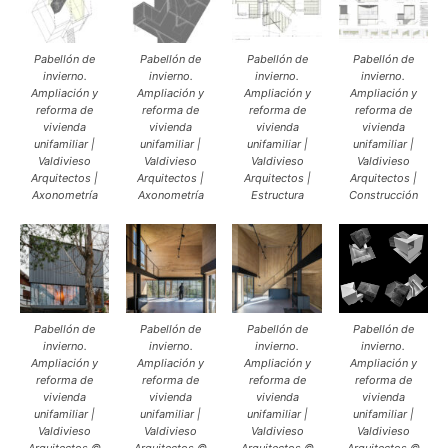
Pabellón de
Pabellón de
Pabellón de
Pabellón de
invierno.
invierno.
invierno.
invierno.
Ampliación y
Ampliación y
Ampliación y
Ampliación y
reforma de
reforma de
reforma de
reforma de
vivienda
vivienda
vivienda
vivienda
unifamiliar |
unifamiliar |
unifamiliar |
unifamiliar |
Valdivieso
Valdivieso
Valdivieso
Valdivieso
Arquitectos |
Arquitectos |
Arquitectos |
Arquitectos |
Axonometría
Axonometría
Estructura
Construcción
Pabellón de
Pabellón de
Pabellón de
Pabellón de
invierno.
invierno.
invierno.
invierno.
Ampliación y
Ampliación y
Ampliación y
Ampliación y
reforma de
reforma de
reforma de
reforma de
vivienda
vivienda
vivienda
vivienda
unifamiliar |
unifamiliar |
unifamiliar |
unifamiliar |
Valdivieso
Valdivieso
Valdivieso
Valdivieso