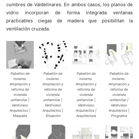
cumbres de Valdelinares. En ambos casos, los planos de
vidrio incorporan de forma integrada ventanas
practicables ciegas de madera que posibilitan la
ventilación cruzada.
Pabellón de
Pabellón de
Pabellón de
Pabellón de
invierno.
invierno.
invierno.
invierno.
Ampliación y
Ampliación y
Ampliación y
Ampliación y
reforma de
reforma de
reforma de
reforma de
vivienda
vivienda
vivienda
vivienda
unifamiliar |
unifamiliar |
unifamiliar |
unifamiliar |
Valdivieso
Valdivieso
Valdivieso
Valdivieso
Arquitectos |
Arquitectos |
Arquitectos |
Arquitectos |
Maqueta
Situación
Arquitectura
Programa