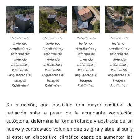
Pabellón de
Pabellón de
Pabellón de
Pabellón de
invierno.
invierno.
invierno.
invierno.
Ampliación y
Ampliación y
Ampliación y
Ampliación y
reforma de
reforma de
reforma de
reforma de
vivienda
vivienda
vivienda
vivienda
unifamiliar |
unifamiliar |
unifamiliar |
unifamiliar |
Valdivieso
Valdivieso
Valdivieso
Valdivieso
Arquitectos ©
Arquitectos ©
Arquitectos ©
Arquitectos ©
Imagen
Imagen
Imagen
Imagen
Subliminal
Subliminal
Subliminal
Subliminal
Su situación, que posibilita una mayor cantidad de
radiación solar a pesar de la abundante vegetación
autóctona, determina la forma rotunda y abstracta de un
nuevo y contrastado volumen que se gira y abre al sur y
al este: un dispositivo climático capaz de aumentar las