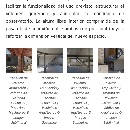
facilitar la funcionalidad del uso previsto, estructurar el
volumen generado y aumentar su condición de
observatorio. La altura libre interior comprimida de la
pasarela de conexión entre ambos cuerpos contribuye a
reforzar la dimensión vertical del nuevo espacio.
Pabellón de
Pabellón de
Pabellón de
Pabellón de
invierno.
invierno.
invierno.
invierno.
Ampliación y
Ampliación y
Ampliación y
Ampliación y
reforma de
reforma de
reforma de
reforma de
vivienda
vivienda
vivienda
vivienda
unifamiliar |
unifamiliar |
unifamiliar |
unifamiliar |
Valdivieso
Valdivieso
Valdivieso
Valdivieso
Arquitectos ©
Arquitectos ©
Arquitectos ©
Arquitectos ©
Imagen
Imagen
Imagen
Imagen
Subliminal
Subliminal
Subliminal
Subliminal