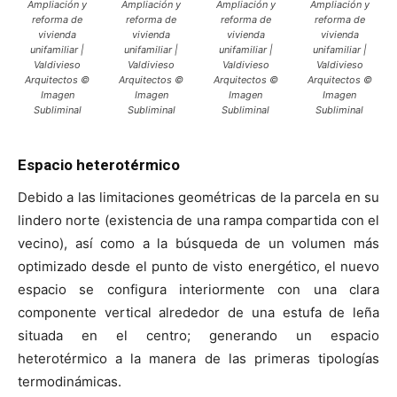
Ampliación y
Ampliación y
Ampliación y
Ampliación y
reforma de
reforma de
reforma de
reforma de
vivienda
vivienda
vivienda
vivienda
unifamiliar |
unifamiliar |
unifamiliar |
unifamiliar |
Valdivieso
Valdivieso
Valdivieso
Valdivieso
Arquitectos ©
Arquitectos ©
Arquitectos ©
Arquitectos ©
Imagen
Imagen
Imagen
Imagen
Subliminal
Subliminal
Subliminal
Subliminal
Espacio heterotérmico
Debido a las limitaciones geométricas de la parcela en su
lindero norte (existencia de una rampa compartida con el
vecino), así como a la búsqueda de un volumen más
optimizado desde el punto de visto energético, el nuevo
espacio se configura interiormente con una clara
componente vertical alrededor de una estufa de leña
situada en el centro; generando un espacio
heterotérmico a la manera de las primeras tipologías
termodinámicas.