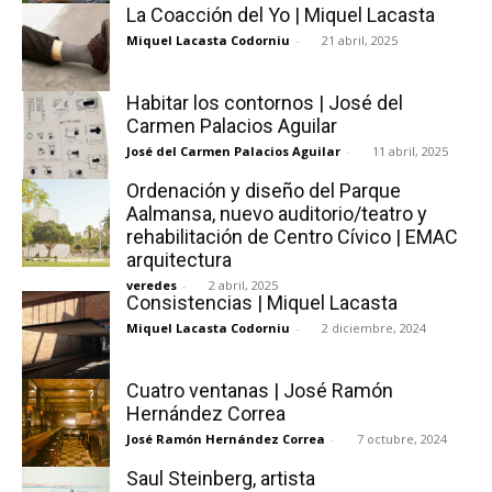
La Coacción del Yo | Miquel Lacasta
Miquel Lacasta Codorniu
-
21 abril, 2025
Habitar los contornos | José del
Carmen Palacios Aguilar
José del Carmen Palacios Aguilar
-
11 abril, 2025
Ordenación y diseño del Parque
Aalmansa, nuevo auditorio/teatro y
rehabilitación de Centro Cívico | EMAC
arquitectura
veredes
-
2 abril, 2025
Consistencias | Miquel Lacasta
Miquel Lacasta Codorniu
-
2 diciembre, 2024
Cuatro ventanas | José Ramón
Hernández Correa
José Ramón Hernández Correa
-
7 octubre, 2024
Saul Steinberg, artista