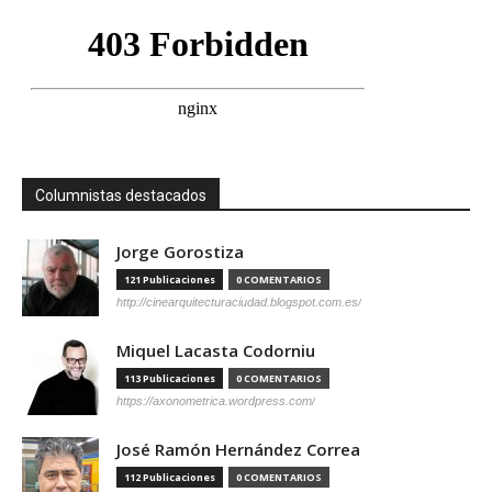
Columnistas destacados
Jorge Gorostiza
121 Publicaciones
0 COMENTARIOS
http://cinearquitecturaciudad.blogspot.com.es/
Miquel Lacasta Codorniu
113 Publicaciones
0 COMENTARIOS
https://axonometrica.wordpress.com/
José Ramón Hernández Correa
112 Publicaciones
0 COMENTARIOS