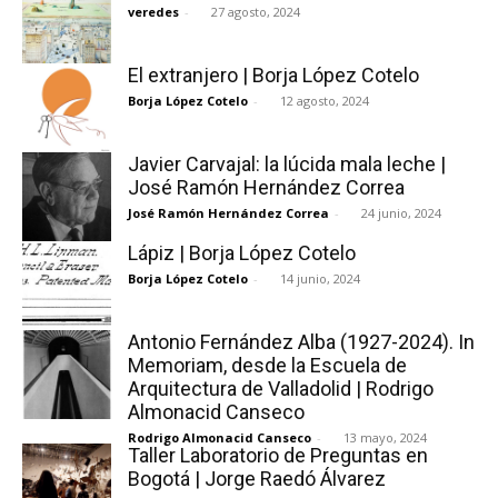
veredes
-
27 agosto, 2024
El extranjero | Borja López Cotelo
Borja López Cotelo
-
12 agosto, 2024
Javier Carvajal: la lúcida mala leche |
José Ramón Hernández Correa
José Ramón Hernández Correa
-
24 junio, 2024
Lápiz | Borja López Cotelo
Borja López Cotelo
-
14 junio, 2024
Antonio Fernández Alba (1927-2024). In
Memoriam, desde la Escuela de
Arquitectura de Valladolid | Rodrigo
Almonacid Canseco
Rodrigo Almonacid Canseco
-
13 mayo, 2024
Taller Laboratorio de Preguntas en
Bogotá | Jorge Raedó Álvarez