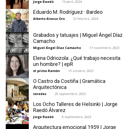
Jorge Raedó
-
15 abril, 2024
Eduardo M. Rodríguez · Bardeo
Alberto Alonso Oro
-
23 febrero, 2024
Grabados y tatuajes | Miguel Ángel Díaz
Camacho
Miguel Ángel Díaz Camacho
-
17 noviembre, 2023
Elena Odriozola: ¿Qué trabajo necesita
un hombre? | epR
el primo Ramón
-
13 octubre, 2023
O Castro da Costiña | Gramática
Arquitectónica
veredes
-
20 septiembre, 2023
Los Ocho Talleres de Helsinki | Jorge
Raedó Álvarez
Jorge Raedó
-
8 septiembre, 2023
Arquitectura emocional 1959 | Jorge