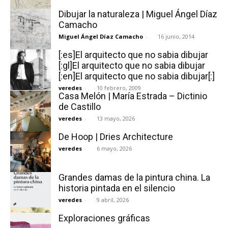
Dibujar la naturaleza | Miguel Ángel Díaz
Camacho
Miguel Ángel Díaz Camacho
-
16 junio, 2014
[:es]El arquitecto que no sabia dibujar
[:]
[:gl]El arquitecto que no sabia dibujar
[:en]El arquitecto que no sabia dibujar[:]
veredes
-
10 febrero, 2009
Casa Melón | María Estrada – Dictinio
de Castillo
veredes
-
13 mayo, 2026
De Hoop | Dries Architecture
veredes
-
6 mayo, 2026
Grandes damas de la pintura china. La
historia pintada en el silencio
veredes
-
9 abril, 2026
Exploraciones gráficas