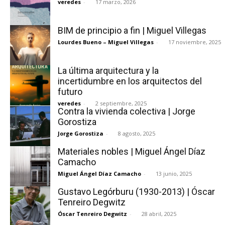
veredes
-
17 marzo, 2026
BIM de principio a fin | Miguel Villegas
Lourdes Bueno – Miguel Villegas
-
17 noviembre, 2025
La última arquitectura y la
incertidumbre en los arquitectos del
futuro
veredes
-
2 septiembre, 2025
Contra la vivienda colectiva | Jorge
Gorostiza
Jorge Gorostiza
-
8 agosto, 2025
Materiales nobles | Miguel Ángel Díaz
Camacho
Miguel Ángel Díaz Camacho
-
13 junio, 2025
Gustavo Legórburu (1930-2013) | Óscar
Tenreiro Degwitz
Óscar Tenreiro Degwitz
-
28 abril, 2025