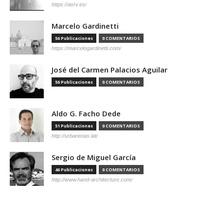
https://asrv.es/
Marcelo Gardinetti
56 Publicaciones
0 COMENTARIOS
https://marcelogardinetti.com/
José del Carmen Palacios Aguilar
56 Publicaciones
0 COMENTARIOS
Aldo G. Facho Dede
51 Publicaciones
0 COMENTARIOS
http://urbanistas.lat/
Sergio de Miguel García
46 Publicaciones
0 COMENTARIOS
http://www.hand-architecture.com/