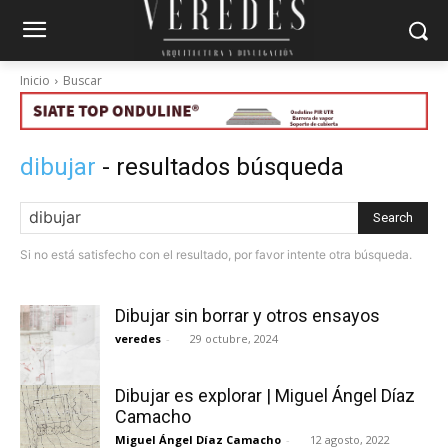
Inicio
Buscar
dibujar
- resultados búsqueda
Search
Si no está satisfecho con el resultado, por favor intente otra búsqueda.
Dibujar sin borrar y otros ensayos
veredes
-
29 octubre, 2024
Dibujar es explorar | Miguel Ángel Díaz
Camacho
Miguel Ángel Díaz Camacho
-
12 agosto, 2022