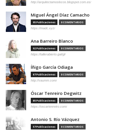
http://arquitectamoslocos.blogspot.com.es/
Miguel Ángel Díaz Camacho
95 Publicaciones
0 COMENTARIOS
https://madc.xyz/
Ana Barreiro Blanco
92 Publicaciones
0 COMENTARIOS
https://tallerabierto.gal/gl/
Íñigo García Odiaga
87 Publicaciones
0 COMENTARIOS
http://vaumm.com/
Óscar Tenreiro Degwitz
85 Publicaciones
0 COMENTARIOS
https://oscartenreiro.com/
Antonio S. Río Vázquez
57 Publicaciones
0 COMENTARIOS