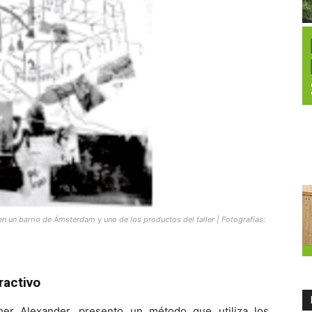
en un barrio de Ámsterdam y uno de los productos del taller | Fotografías:
ractivo
her Alexander, presento un método que utiliza los