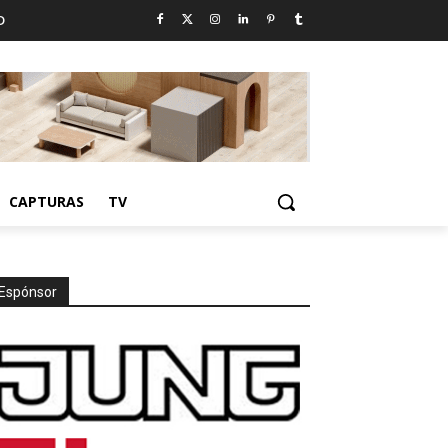
D
CAPTURAS
TV
Espónsor