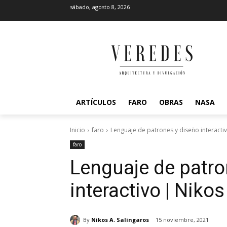
sábado, agosto 8, 2026
ARTÍCULOS
FARO
OBRAS
NASA
Inicio
faro
Lenguaje de patrones y diseño interactiv
faro
Lenguaje de patro
interactivo | Niko
By
Nikos A. Salingaros
15 noviembre, 2021