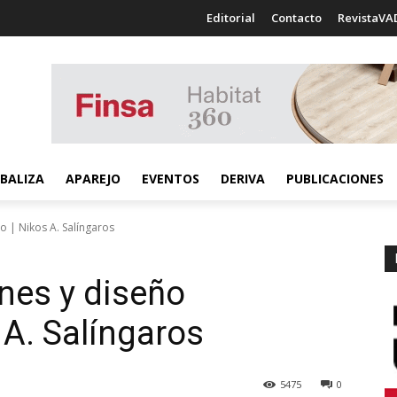
Editorial
Contacto
RevistaVA
BALIZA
APAREJO
EVENTOS
DERIVA
PUBLICACIONES
o | Nikos A. Salíngaros
nes y diseño
s A. Salíngaros
5475
0