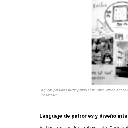
Algunas personas participando en un taller llevado a cabo 
Ina Klaasen
Lenguaje de patrones y diseño inte
Al basarme en los trabajos de Christop