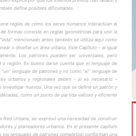
ambién explica por qué los intentos previos han fallado y
mbién define posibles dificultades.
tiene reglas de cómo los seres humanos interactúan al
 de formas consiste en reglas geométricas para unir la
 “vida” mencionado antes también se utiliza aquí como
near o diseñar un área urbana. Este Capítulo – al igual
citamente. Los patrones pueden ser universales, pero
d o región. Es bueno darse cuenta que el lenguaje de
“un” lenguaje de patrones y no como “el” lenguaje de
ores urbanos y regionales deben – si es necesario –
o investigar nuevos. Una vez que se define un patrón y
 décadas, como un punto de partida valioso y eficiente
 la Red Urbana
, se expresó una necesidad de construir
dores y planeadores urbanos. En el presente capítulo
 (o los lenguajes de patrones completos) conforman una