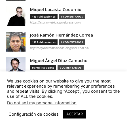
Miquel Lacasta Codorniu
113 Publicaciones
0 COMENTARIOS
https://axonometrica.wordpress.com/
José Ramón Hernández Correa
112 Publicaciones
0 COMENTARIOS
http://arquitectamoslocos.blogspot.com.es/
Miguel Ángel Díaz Camacho
95 Publicaciones
0 COMENTARIOS
https://madc.xyz/
We use cookies on our website to give you the most
Ana Barreiro Blanco
relevant experience by remembering your preferences
and repeat visits. By clicking “Accept”, you consent to the
92 Publicaciones
0 COMENTARIOS
use of ALL the cookies.
https://tallerabierto.gal/gl/
Do not sell my personal information
.
Íñigo García Odiaga
Configuración de cookies
ACEPTAR
87 Publicaciones
0 COMENTARIOS
http://vaumm.com/