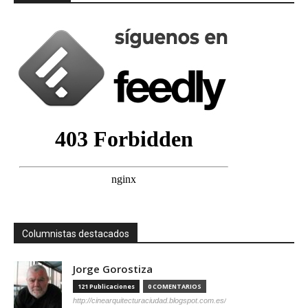
Columnistas destacados
Jorge Gorostiza
121 Publicaciones
0 COMENTARIOS
http://cinearquitecturaciudad.blogspot.com.es/