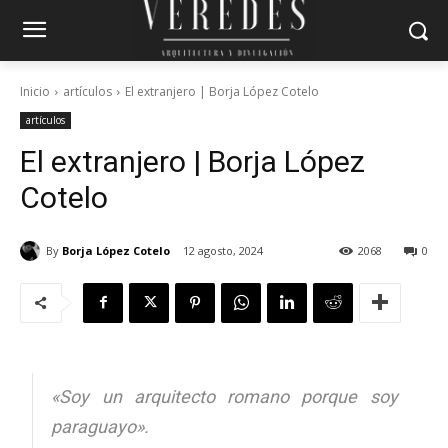
Inicio
artículos
El extranjero | Borja López Cotelo
artículos
El extranjero | Borja López
Cotelo
By
Borja López Cotelo
12 agosto, 2024
2068
0
«Soy un arquitecto romano porque soy
paraguayo».