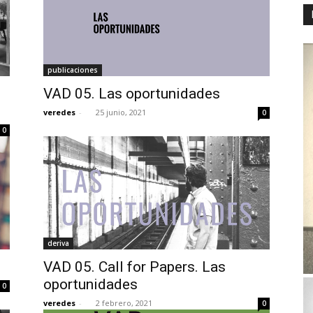
publicaciones
VAD 05. Las oportunidades
veredes
-
25 junio, 2021
0
0
deriva
VAD 05. Call for Papers. Las
oportunidades
0
veredes
-
2 febrero, 2021
0