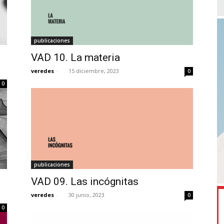
publicaciones
VAD 10. La materia
veredes
-
15 diciembre, 2023
0
0
publicaciones
VAD 09. Las incógnitas
veredes
-
30 junio, 2023
0
0