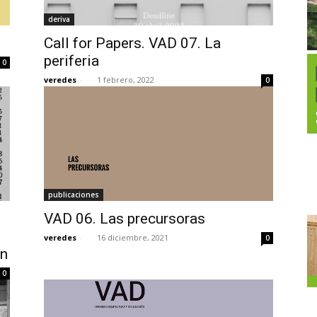
deriva
Call for Papers. VAD 07. La
periferia
0
veredes
-
1 febrero, 2022
0
publicaciones
VAD 06. Las precursoras
veredes
-
16 diciembre, 2021
0
ón
0