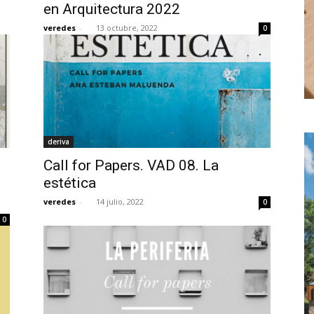
en Arquitectura 2022
veredes
-
13 octubre, 2022
0
deriva
Call for Papers. VAD 08. La
estética
veredes
-
14 julio, 2022
0
0