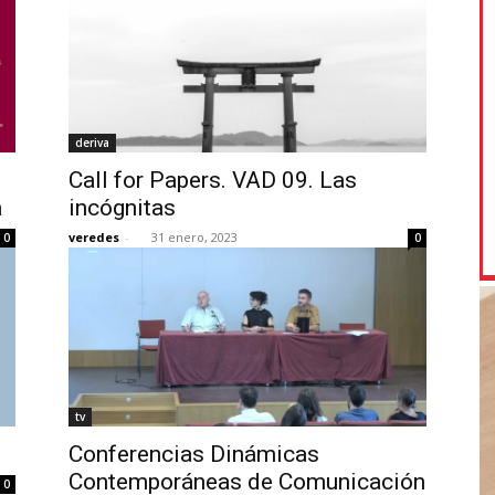
deriva
Call for Papers. VAD 09. Las
a
incógnitas
veredes
-
31 enero, 2023
0
0
tv
Conferencias Dinámicas
Contemporáneas de Comunicación
0