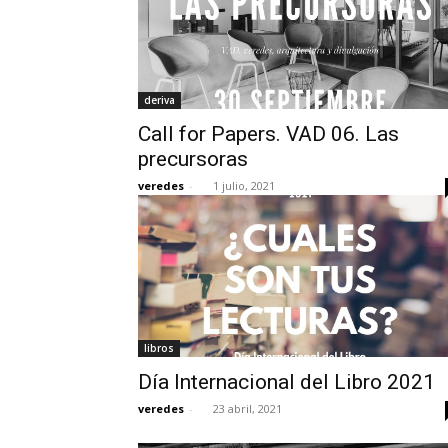
deriva
Call for Papers. VAD 06. Las
precursoras
veredes
-
1 julio, 2021
libros
Día Internacional del Libro 2021
veredes
-
23 abril, 2021