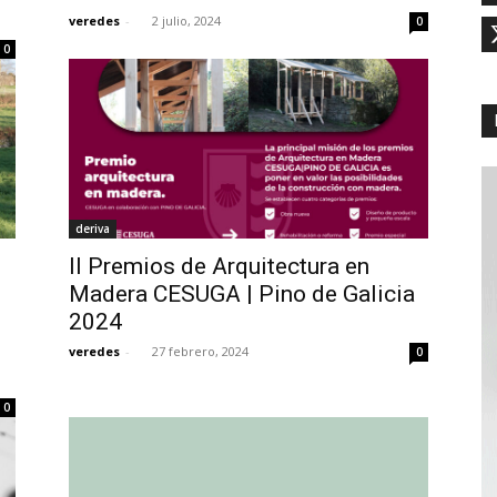
veredes
-
2 julio, 2024
0
0
deriva
II Premios de Arquitectura en
Madera CESUGA | Pino de Galicia
2024
veredes
-
27 febrero, 2024
0
0