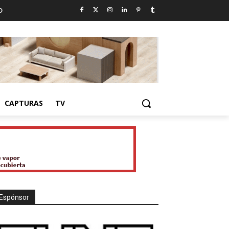
D
CAPTURAS
TV
Espónsor