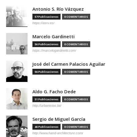
Antonio S. Río Vázquez
57 Publicaciones
0 COMENTARIOS
https://asrv.es/
Marcelo Gardinetti
56 Publicaciones
0 COMENTARIOS
https://marcelogardinetti.com/
José del Carmen Palacios Aguilar
56 Publicaciones
0 COMENTARIOS
Aldo G. Facho Dede
51 Publicaciones
0 COMENTARIOS
http://urbanistas.lat/
Sergio de Miguel García
46 Publicaciones
0 COMENTARIOS
http://www.hand-architecture.com/