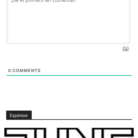
0
COMMENTS
Espónsor