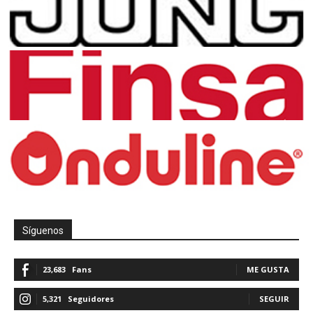
Síguenos
23,683
Fans
ME GUSTA
5,321
Seguidores
SEGUIR