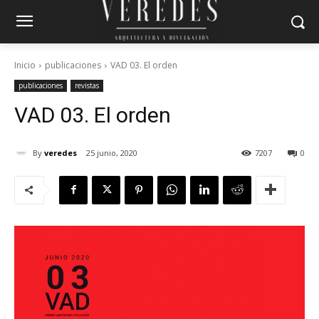
Inicio
publicaciones
VAD 03. El orden
publicaciones
revistas
VAD 03. El orden
By
veredes
25 junio, 2020
7207
0