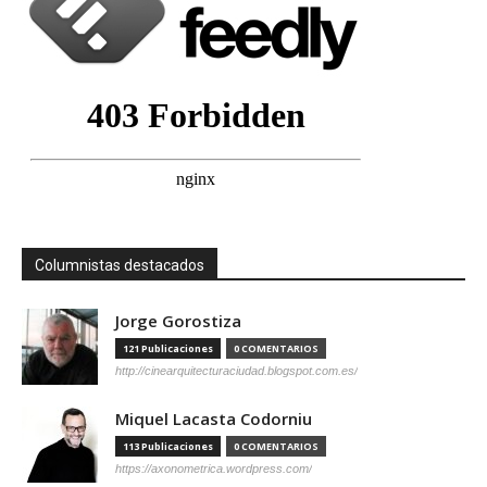
Columnistas destacados
Jorge Gorostiza
121 Publicaciones
0 COMENTARIOS
http://cinearquitecturaciudad.blogspot.com.es/
Miquel Lacasta Codorniu
113 Publicaciones
0 COMENTARIOS
https://axonometrica.wordpress.com/