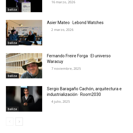
16 marzo, 2026
baliza
Asier Mateo · Lebond Watches
2 marzo, 2026
baliza
Fernando Freire Forga · El universo
Waracuy
7 noviembre, 2025
baliza
Sergio Baragaño Cachón, arquitectura e
industrialización · Room2030
4 julio, 2025
baliza