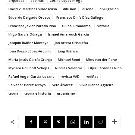
arquitasa
asemas
Cecilia López Prego
David V. Martínez Villaescusa
difusión
diseño
divulgación
Eduardo Delgado Orusco
Francisco Dinís Díaz Gallego
Francisco Javier Parada Pino
Guido Cimadomo
historia
Íñigo García Odiaga
Ismael Amarouch García
Joaquín Ibáñez Montoya
Jon Arteta Grisaleña
Juan Diego López-Arquillo
Jung Ibérica
María Jesús García Granja
Michael Bond
Mies van der Rohe
Myriam Goluboff Scheps
Nicolás Valencia
Oljer Cárdenas Niño
Rafael Ángel García-Lozano
revista VAD
rodiñas
Salvador Pérez Arroyo
Sete Álvarez
Silvia Blanco Agüeira
teoría
teoría e historia
urbanismo