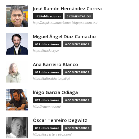
José Ramón Hernández Correa
112 Publicaciones
0 COMENTARIOS
http://arquitectamoslocos.blogspot.com.es/
Miguel Ángel Díaz Camacho
95 Publicaciones
0 COMENTARIOS
https://madc.xyz/
Ana Barreiro Blanco
92 Publicaciones
0 COMENTARIOS
https://tallerabierto.gal/gl/
Íñigo García Odiaga
87 Publicaciones
0 COMENTARIOS
http://vaumm.com/
Óscar Tenreiro Degwitz
85 Publicaciones
0 COMENTARIOS
https://oscartenreiro.com/