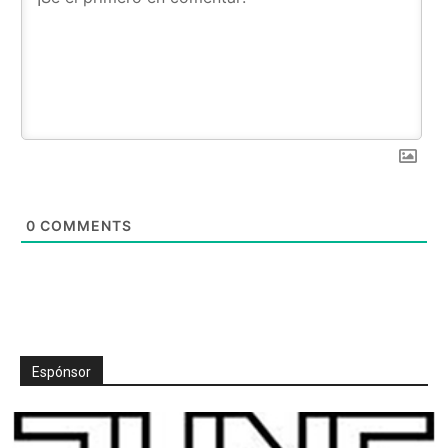
0
COMMENTS
Espónsor