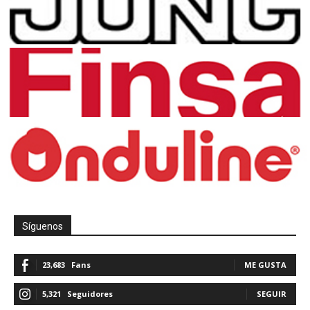
Síguenos
23,683
Fans
ME GUSTA
5,321
Seguidores
SEGUIR