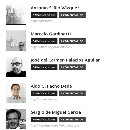
Antonio S. Río Vázquez
57 Publicaciones
0 COMENTARIOS
https://asrv.es/
Marcelo Gardinetti
56 Publicaciones
0 COMENTARIOS
https://marcelogardinetti.com/
José del Carmen Palacios Aguilar
56 Publicaciones
0 COMENTARIOS
Aldo G. Facho Dede
51 Publicaciones
0 COMENTARIOS
http://urbanistas.lat/
Sergio de Miguel García
46 Publicaciones
0 COMENTARIOS
http://www.hand-architecture.com/