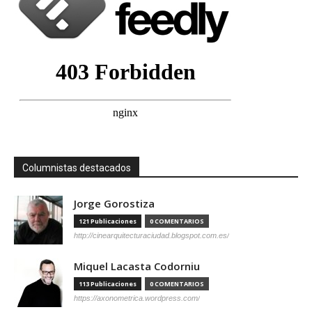
Columnistas destacados
Jorge Gorostiza
121 Publicaciones
0 COMENTARIOS
http://cinearquitecturaciudad.blogspot.com.es/
Miquel Lacasta Codorniu
113 Publicaciones
0 COMENTARIOS
https://axonometrica.wordpress.com/