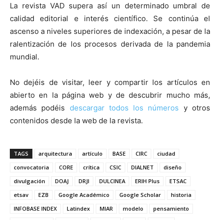
La revista VAD supera así un determinado umbral de
calidad editorial e interés científico. Se continúa el
ascenso a niveles superiores de indexación, a pesar de la
ralentización de los procesos derivada de la pandemia
mundial.
No dejéis de visitar, leer y compartir los artículos en
abierto en la página web y de descubrir mucho más,
además podéis
descargar todos los números
y otros
contenidos desde la web de la revista.
TAGS
arquitectura
artículo
BASE
CIRC
ciudad
convocatoria
CORE
crítica
CSIC
DIALNET
diseño
divulgación
DOAJ
DRJI
DULCINEA
ERIH Plus
ETSAC
etsav
EZB
Google Académico
Google Scholar
historia
INFOBASE INDEX
Latindex
MIAR
modelo
pensamiento