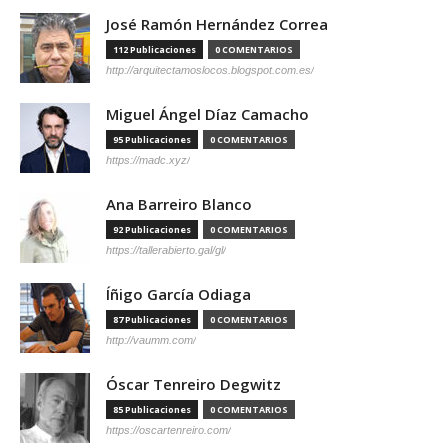
José Ramón Hernández Correa
112 Publicaciones
0 COMENTARIOS
http://arquitectamoslocos.blogspot.com.es/
Miguel Ángel Díaz Camacho
95 Publicaciones
0 COMENTARIOS
https://madc.xyz/
Ana Barreiro Blanco
92 Publicaciones
0 COMENTARIOS
https://tallerabierto.gal/gl/
Íñigo García Odiaga
87 Publicaciones
0 COMENTARIOS
http://vaumm.com/
Óscar Tenreiro Degwitz
85 Publicaciones
0 COMENTARIOS
https://oscartenreiro.com/