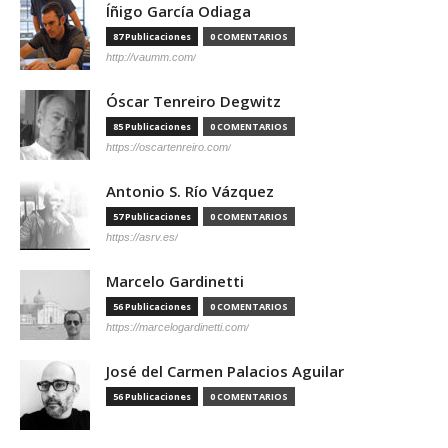
Íñigo García Odiaga
87 Publicaciones
0 COMENTARIOS
http://vaumm.com/
Óscar Tenreiro Degwitz
85 Publicaciones
0 COMENTARIOS
https://oscartenreiro.com/
Antonio S. Río Vázquez
57 Publicaciones
0 COMENTARIOS
https://asrv.es/
Marcelo Gardinetti
56 Publicaciones
0 COMENTARIOS
https://marcelogardinetti.com/
José del Carmen Palacios Aguilar
56 Publicaciones
0 COMENTARIOS