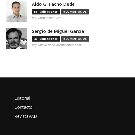
Aldo G. Facho Dede
51 Publicaciones
0 COMENTARIOS
http://urbanistas.lat/
Sergio de Miguel García
46 Publicaciones
0 COMENTARIOS
http://www.hand-architecture.com/
Editorial
Contacto
RevistaVAD