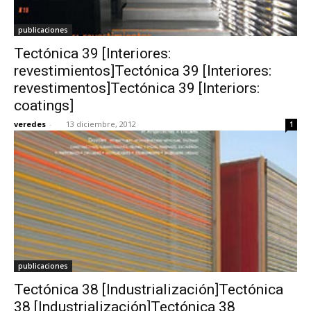
publicaciones
Tectónica 39 [Interiores:
revestimientos]Tectónica 39 [Interiores:
revestimentos]Tectónica 39 [Interiors:
coatings]
veredes
-
13 diciembre, 2012
1
publicaciones
Tectónica 38 [Industrialización]Tectónica
38 [Industrialización]Tectónica 38