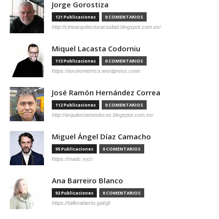
Jorge Gorostiza
121 Publicaciones
0 COMENTARIOS
http://cinearquitecturaciudad.blogspot.com.es/
Miquel Lacasta Codorniu
113 Publicaciones
0 COMENTARIOS
https://axonometrica.wordpress.com/
José Ramón Hernández Correa
112 Publicaciones
0 COMENTARIOS
http://arquitectamoslocos.blogspot.com.es/
Miguel Ángel Díaz Camacho
95 Publicaciones
0 COMENTARIOS
https://madc.xyz/
Ana Barreiro Blanco
92 Publicaciones
0 COMENTARIOS
https://tallerabierto.gal/gl/