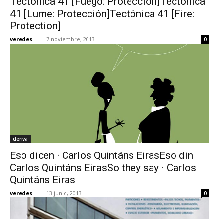
Tectónica 41 [Fuego: Protección]Tectónica
41 [Lume: Protección]Tectónica 41 [Fire:
Protection]
veredes
-
7 noviembre, 2013
0
deriva
Eso dicen · Carlos Quintáns EirasEso din ·
Carlos Quintáns EirasSo they say · Carlos
Quintáns Eiras
veredes
-
13 junio, 2013
0