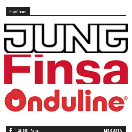
Espónsor
23,683
Fans
ME GUSTA