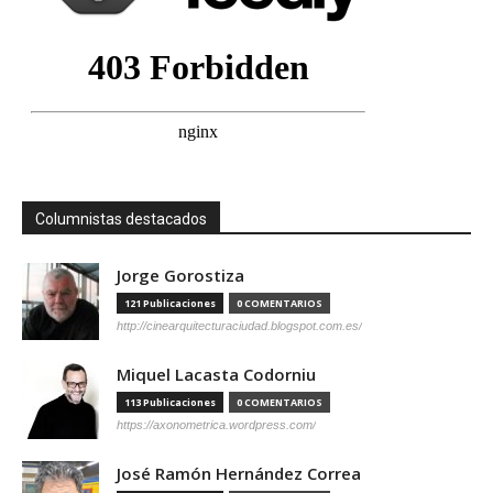
Columnistas destacados
Jorge Gorostiza
121 Publicaciones
0 COMENTARIOS
http://cinearquitecturaciudad.blogspot.com.es/
Miquel Lacasta Codorniu
113 Publicaciones
0 COMENTARIOS
https://axonometrica.wordpress.com/
José Ramón Hernández Correa