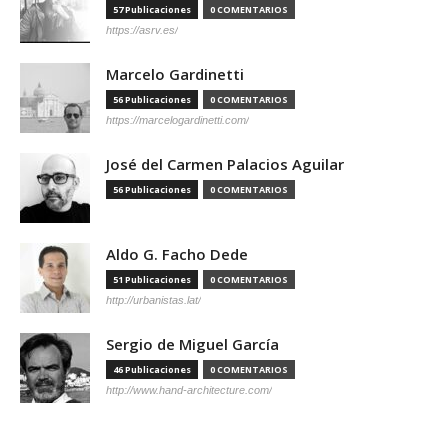
57 Publicaciones
0 COMENTARIOS
https://asrv.es/
Marcelo Gardinetti
56 Publicaciones
0 COMENTARIOS
https://marcelogardinetti.com/
José del Carmen Palacios Aguilar
56 Publicaciones
0 COMENTARIOS
Aldo G. Facho Dede
51 Publicaciones
0 COMENTARIOS
http://urbanistas.lat/
Sergio de Miguel García
46 Publicaciones
0 COMENTARIOS
http://www.hand-architecture.com/