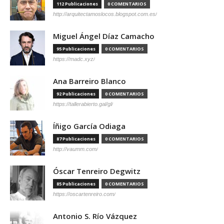
112 Publicaciones
0 COMENTARIOS
http://arquitectamoslocos.blogspot.com.es/
Miguel Ángel Díaz Camacho
95 Publicaciones
0 COMENTARIOS
https://madc.xyz/
Ana Barreiro Blanco
92 Publicaciones
0 COMENTARIOS
https://tallerabierto.gal/gl/
Íñigo García Odiaga
87 Publicaciones
0 COMENTARIOS
http://vaumm.com/
Óscar Tenreiro Degwitz
85 Publicaciones
0 COMENTARIOS
https://oscartenreiro.com/
Antonio S. Río Vázquez