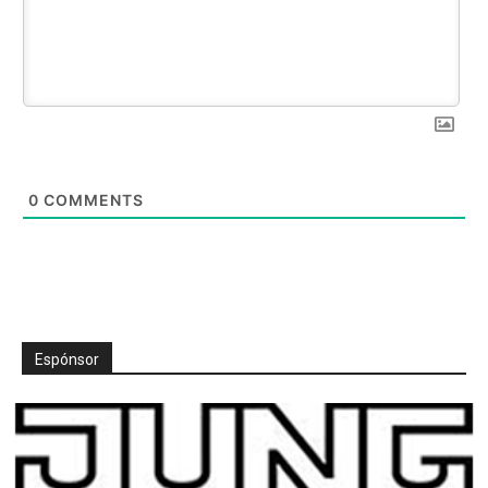
0
COMMENTS
Espónsor