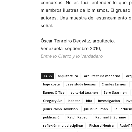
concursos. No es fácil entender lo que 
miembros ilustres de lo mismos. El grueso 
autores. Una muestra del estancamiento 
señal.
Óscar Tenreiro Degwitz, arquitecto.
Venezuela, septiembre 2010,
Entre lo Cierto y lo Verdadero
TAGS
arquitectura
arquitectura moderna
arq
bajo coste
case study houses
Charles Eames
Eames Office
editorial taschen
Eero Saarinen
Gregory Ain
habitar
hito
investigación
inv
Julius Ralph Davidson
Julius Shulman
Le Corbusi
publicación
Ralph Rapson
Raphael S. Soriano
reflexión multidisciplinar
Richard Neutra
Rudolf 