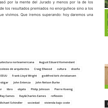
pasó por la mente del Jurado y menos por la de los
de los resultados premiados no enorgullece sino a los
que vivimos. Que iremos superando: hoy daremos una
uitectura norteamericana
August Eduard Komendant
colexio de arquitectos
Craig Ellwood
cultura
diseño
EEUU
Frank Lloyd Wright
godtfred kirk christiansen
estigar
John Entenza
John Nelson Burke
er
libro
objeto
Philip Johnson
Pierre Koenig
Ray Eames
Ray&Charles Eames
reflexión
Michael Schindler
sociedad
vivienda bajo coste