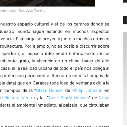
eo de mundo. Foto Juan Tenreiro
 nuestro espacio cultural y el de los centros donde se
. Nuestro mundo sigue estando en muchos aspectos
ivencia. Esa carga se proyecta junto a muchas otras en
rquitectura. Por ejemplo, no es posible discurrir sobre
apertura, el espacio intermedio (interior-exterior: el
mbiente grato, la vivencia de un clima, hacer de ello
casa, si la realidad urbana de todo el país nos obliga al
 a la protección permanente. Recuerdo en mis tiempos de
ja data) que en Caracas toda idea de ventana exigía la
en tiempos de la “
Glass House
” de
Philip Johnson
en
 de
Richard Neutra
y las “
Case Study Houses
” de
Craig
ierta al ambiente inmediato, al paisaje, que circulaban