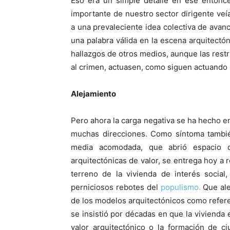
Eso era un simple detalle en ese entonce
importante de nuestro sector dirigente ve
a una prevaleciente idea colectiva de ava
una palabra válida en la escena arquitectón
hallazgos de otros medios, aunque las rest
al crimen, actuasen, como siguen actuando
Alejamiento
Pero ahora la carga negativa se ha hecho 
muchas direcciones. Como síntoma también
media acomodada, que abrió espacio d
arquitectónicas de valor, se entrega hoy a r
terreno de la vivienda de interés socia
perniciosos rebotes del
populismo.
Que ale
de los modelos arquitectónicos como refer
se insistió por décadas en que la viviend
valor arquitectónico o la formación de c