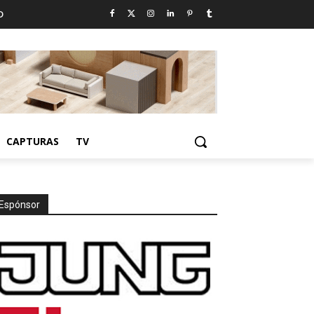
D
CAPTURAS
TV
Espónsor