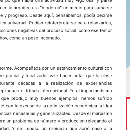
s porque había una actividad muy vigorosa, y parte
ía en la arquitectura “moderna” un medio para sumarse
nce y progreso. Desde aquí, pensábamos, podía decirse
ica universal. Podían reinterpretarse para relanzarlos,
ricciones negativas del proceso social, como ese temor
 hoy, como un peso incómodo.
enorme. Acompañada por un estancamiento cultural con
 parcial y focalizado, vale hacer notar que la clase
urante décadas a la realización de experiencias
eproducir el Kitsch internacional. En el importantísimo
l, que produjo muy buenos ejemplos, hemos sufrido
jó con la excusa de la optimización económica la idea
encias necesarias y generalizables. Desde el marxismo
a era un problema de número y producción relegando el
iudad. Y se impuso un prejuicio que abrió paso a la