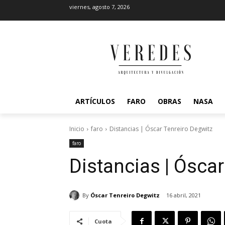
viernes, agosto 7, 2026
ARTÍCULOS
FARO
OBRAS
NASA
Inicio
faro
Distancias | Óscar Tenreiro Degwitz
faro
Distancias | Óscar
By
Óscar Tenreiro Degwitz
16 abril, 2021
Cuota