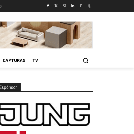
D
CAPTURAS
TV
Espónsor