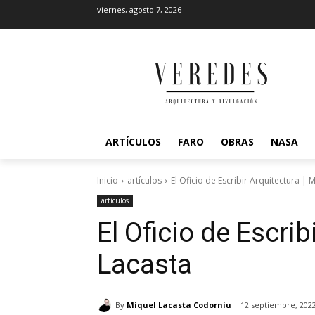
viernes, agosto 7, 2026
ARTÍCULOS
FARO
OBRAS
NASA
Inicio
artículos
El Oficio de Escribir Arquitectura | 
artículos
El Oficio de Escrib
Lacasta
By
Miquel Lacasta Codorniu
12 septiembre, 202