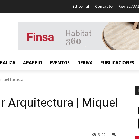
Editorial
Contacto
RevistaVA
BALIZA
APAREJO
EVENTOS
DERIVA
PUBLICACIONES
Miquel Lacasta
ir Arquitectura | Miquel
2
3192
1