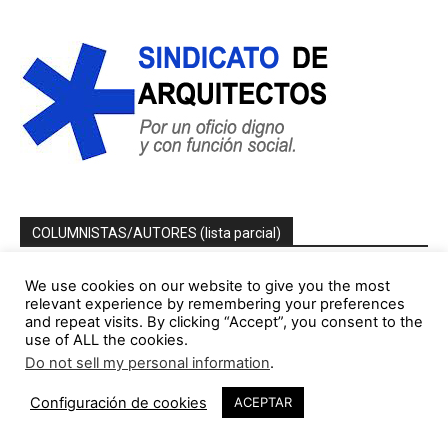
COLUMNISTAS/AUTORES (lista parcial)
Jorge Gorostiza
We use cookies on our website to give you the most
relevant experience by remembering your preferences
121 Publicaciones
0 COMENTARIOS
and repeat visits. By clicking “Accept”, you consent to the
http://cinearquitecturaciudad.blogspot.com.es/
use of ALL the cookies.
Do not sell my personal information
.
Miquel Lacasta Codorniu
113 Publicaciones
0 COMENTARIOS
Configuración de cookies
ACEPTAR
https://axonometrica.wordpress.com/