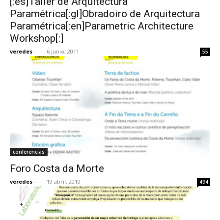
[:es]Taller de Arquitectura
Paramétrica[:gl]Obradoiro de Arquitectura
Paramétrica[:en]Parametric Architecture
Workshop[:]
veredes
-
6 junio, 2011
55
conferencias
Foro Costa da Morte
veredes
-
19 abril, 2010
494