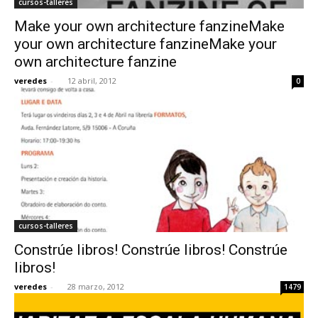
cursos-talleres
Make your own architecture fanzineMake
your own architecture fanzineMake your
own architecture fanzine
veredes
-
12 abril, 2012
0
cursos-talleres
Constrúe libros! Constrúe libros! Constrúe
libros!
veredes
-
28 marzo, 2012
1479