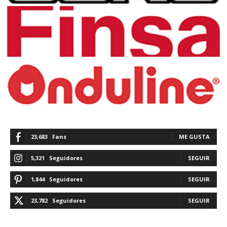
23,683
Fans
ME GUSTA
5,321
Seguidores
SEGUIR
1,844
Seguidores
SEGUIR
23,782
Seguidores
SEGUIR