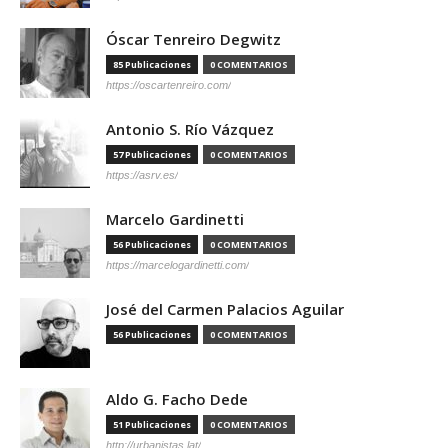
Óscar Tenreiro Degwitz
85 Publicaciones
0 COMENTARIOS
https://oscartenreiro.com/
Antonio S. Río Vázquez
57 Publicaciones
0 COMENTARIOS
https://asrv.es/
Marcelo Gardinetti
56 Publicaciones
0 COMENTARIOS
https://marcelogardinetti.com/
José del Carmen Palacios Aguilar
56 Publicaciones
0 COMENTARIOS
Aldo G. Facho Dede
51 Publicaciones
0 COMENTARIOS
http://urbanistas.lat/