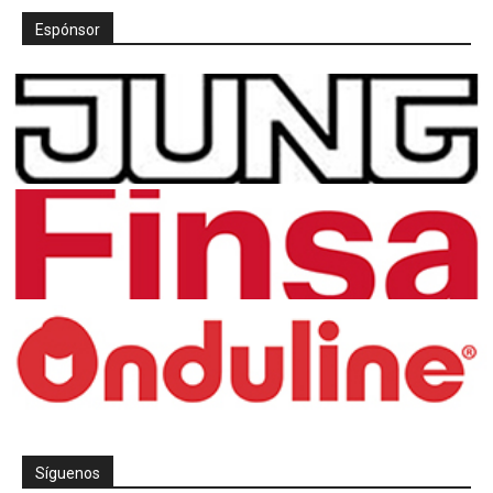
Espónsor
Síguenos