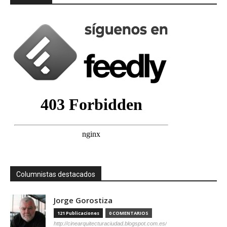
Columnistas destacados
Jorge Gorostiza
121 Publicaciones
0 COMENTARIOS
http://cinearquitecturaciudad.blogspot.com.es/