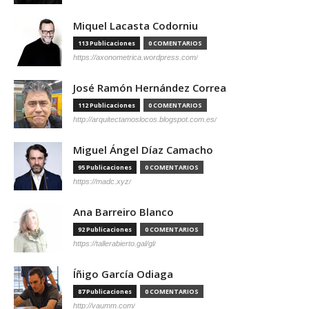
Miquel Lacasta Codorniu
113 Publicaciones
0 COMENTARIOS
https://axonometrica.wordpress.com/
José Ramón Hernández Correa
112 Publicaciones
0 COMENTARIOS
http://arquitectamoslocos.blogspot.com.es/
Miguel Ángel Díaz Camacho
95 Publicaciones
0 COMENTARIOS
https://madc.xyz/
Ana Barreiro Blanco
92 Publicaciones
0 COMENTARIOS
https://tallerabierto.gal/gl/
Íñigo García Odiaga
87 Publicaciones
0 COMENTARIOS
http://vaumm.com/