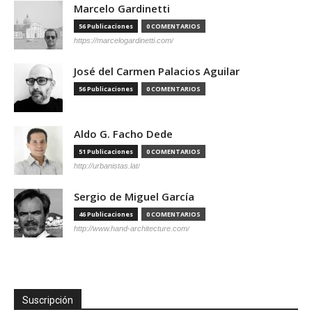
Marcelo Gardinetti
56 Publicaciones
0 COMENTARIOS
https://marcelogardinetti.com/
José del Carmen Palacios Aguilar
56 Publicaciones
0 COMENTARIOS
Aldo G. Facho Dede
51 Publicaciones
0 COMENTARIOS
http://urbanistas.lat/
Sergio de Miguel García
46 Publicaciones
0 COMENTARIOS
http://www.hand-architecture.com/
Suscripción