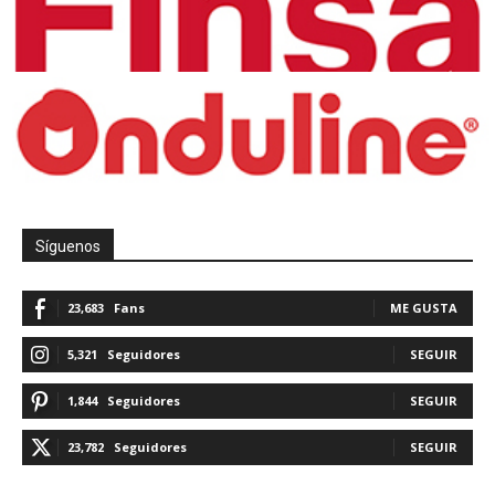
Síguenos
23,683
Fans
ME GUSTA
5,321
Seguidores
SEGUIR
1,844
Seguidores
SEGUIR
23,782
Seguidores
SEGUIR