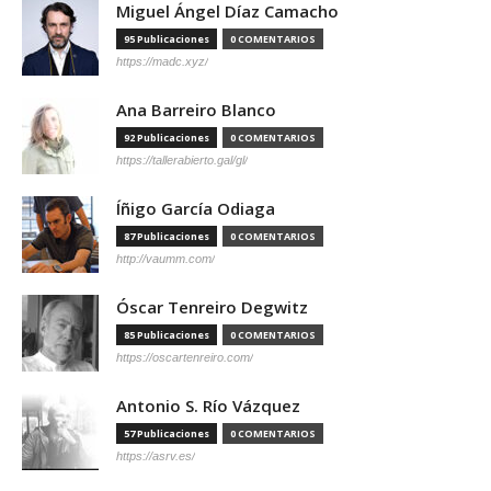
Miguel Ángel Díaz Camacho
95 Publicaciones
0 COMENTARIOS
https://madc.xyz/
Ana Barreiro Blanco
92 Publicaciones
0 COMENTARIOS
https://tallerabierto.gal/gl/
Íñigo García Odiaga
87 Publicaciones
0 COMENTARIOS
http://vaumm.com/
Óscar Tenreiro Degwitz
85 Publicaciones
0 COMENTARIOS
https://oscartenreiro.com/
Antonio S. Río Vázquez
57 Publicaciones
0 COMENTARIOS
https://asrv.es/