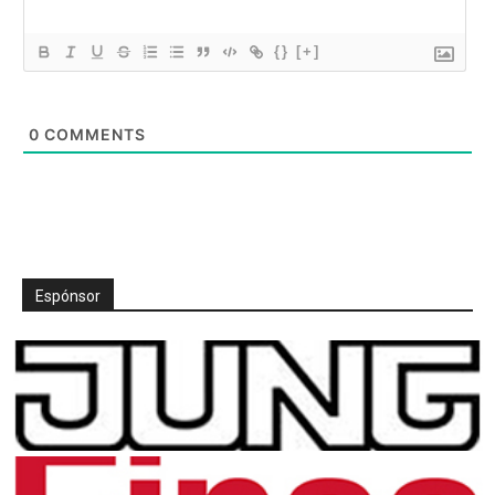
{}
[+]
0
COMMENTS
Espónsor