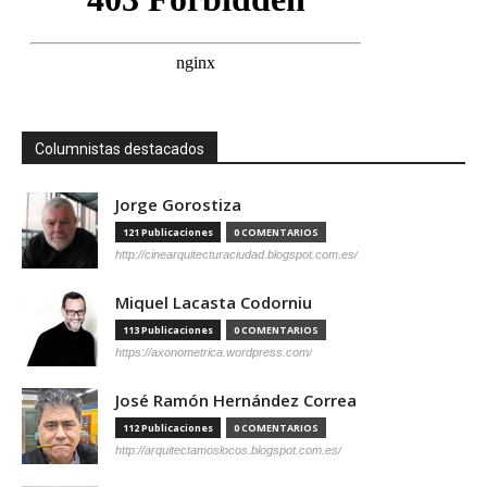
Columnistas destacados
Jorge Gorostiza
121 Publicaciones
0 COMENTARIOS
http://cinearquitecturaciudad.blogspot.com.es/
Miquel Lacasta Codorniu
113 Publicaciones
0 COMENTARIOS
https://axonometrica.wordpress.com/
José Ramón Hernández Correa
112 Publicaciones
0 COMENTARIOS
http://arquitectamoslocos.blogspot.com.es/