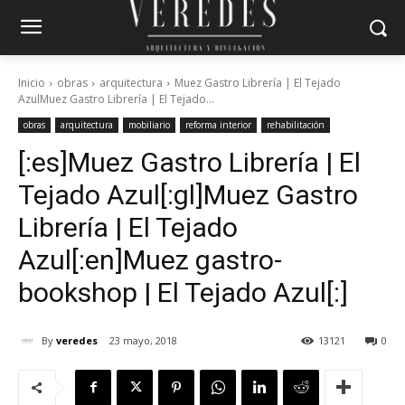
Inicio
obras
arquitectura
Muez Gastro Librería | El Tejado
AzulMuez Gastro Librería | El Tejado...
obras
arquitectura
mobiliario
reforma interior
rehabilitación
[:es]Muez Gastro Librería | El
Tejado Azul[:gl]Muez Gastro
Librería | El Tejado
Azul[:en]Muez gastro-
bookshop | El Tejado Azul[:]
By
veredes
23 mayo, 2018
13121
0