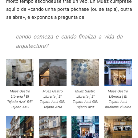
moito tempo escondeuse tras un veo. En Muez cúmprese
aquilo de «cando unha porta péchase (ou se tapia), outra
se abre», e exponnos a pregunta de
cando comeza e cando finaliza a vida da
arquitectura?
Muez Gastro
Muez Gastro
Muez Gastro
Muez Gastro
Librería | El
Librería | El
Librería | El
Librería | El
Tejado Azul ©El
Tejado Azul ©El
Tejado Azul ©El
Tejado Azul
Tejado Azul
Tejado Azul
Tejado Azul
©Milena Villalba