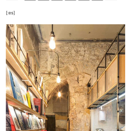
[:es]
[:]