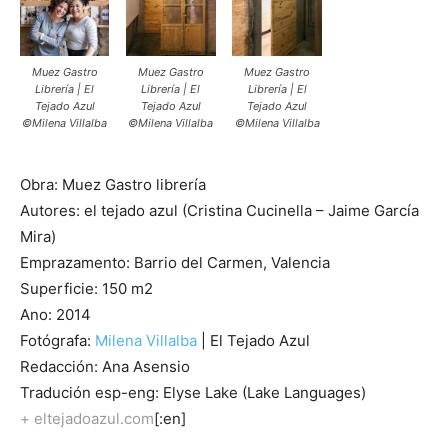
Muez Gastro
Muez Gastro
Muez Gastro
Librería | El
Librería | El
Librería | El
Tejado Azul
Tejado Azul
Tejado Azul
©Milena Villalba
©Milena Villalba
©Milena Villalba
Obra: Muez Gastro librería
Autores: el tejado azul (Cristina Cucinella – Jaime García
Mira)
Emprazamento: Barrio del Carmen, Valencia
Superficie: 150 m2
Ano: 2014
Fotógrafa:
Milena Villalba
| El Tejado Azul
Redacción: Ana Asensio
Tradución esp-eng: Elyse Lake (Lake Languages)
+ eltejadoazul.com
[:en]