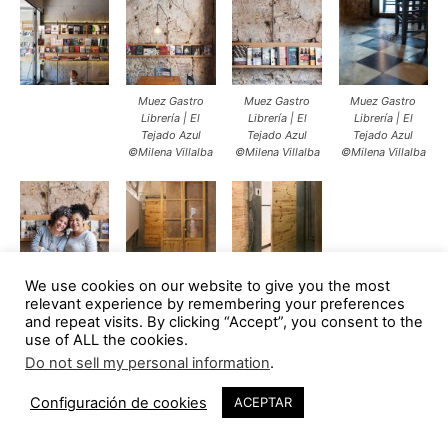
Muez Gastro
Muez Gastro
Muez Gastro
Librería | El
Librería | El
Librería | El
Tejado Azul
Tejado Azul
Tejado Azul
©Milena Villalba
©Milena Villalba
©Milena Villalba
We use cookies on our website to give you the most
Muez Gastro
Muez Gastro
Muez Gastro
relevant experience by remembering your preferences
Librería | El
Librería | El
Librería | El
and repeat visits. By clicking “Accept”, you consent to the
Tejado Azul
Tejado Azul
Tejado Azul
©Milena Villalba
©Milena Villalba
©Milena Villalba
use of ALL the cookies.
Do not sell my personal information
.
Obra: Muez Gastro librería
Configuración de cookies
ACEPTAR
Autores: el tejado azul (Cristina Cucinella – Jaime García