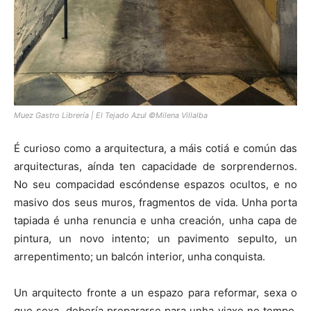
Muez Gastro Librería | El Tejado Azul ©Milena Villalba
É curioso como a arquitectura, a máis cotiá e común das
arquitecturas, aínda ten capacidade de sorprendernos.
No seu compacidad escóndense espazos ocultos, e no
masivo dos seus muros, fragmentos de vida. Unha porta
tapiada é unha renuncia e unha creación, unha capa de
pintura, un novo intento; un pavimento sepulto, un
arrepentimento; un balcón interior, unha conquista.
Un arquitecto fronte a un espazo para reformar, sexa o
que sexa, debería prepararse para unha viaxe no tempo,