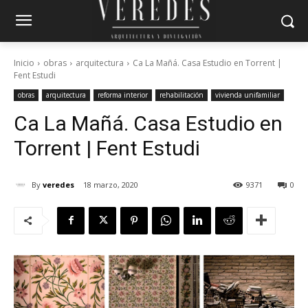
Inicio
obras
arquitectura
Ca La Mañá. Casa Estudio en Torrent |
Fent Estudi
obras
arquitectura
reforma interior
rehabilitación
vivienda unifamiliar
Ca La Mañá. Casa Estudio en
Torrent | Fent Estudi
By
veredes
18 marzo, 2020
9371
0