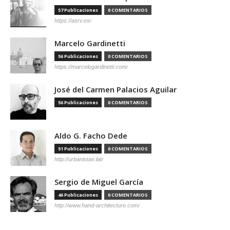
57 Publicaciones
0 COMENTARIOS
https://asrv.es/
Marcelo Gardinetti
56 Publicaciones
0 COMENTARIOS
https://marcelogardinetti.com/
José del Carmen Palacios Aguilar
56 Publicaciones
0 COMENTARIOS
Aldo G. Facho Dede
51 Publicaciones
0 COMENTARIOS
http://urbanistas.lat/
Sergio de Miguel García
46 Publicaciones
0 COMENTARIOS
http://www.hand-architecture.com/