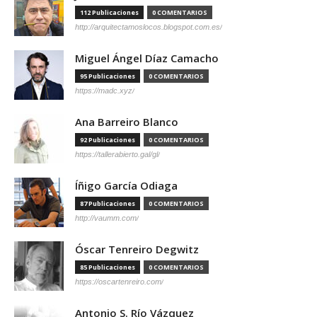
112 Publicaciones
0 COMENTARIOS
http://arquitectamoslocos.blogspot.com.es/
Miguel Ángel Díaz Camacho
95 Publicaciones
0 COMENTARIOS
https://madc.xyz/
Ana Barreiro Blanco
92 Publicaciones
0 COMENTARIOS
https://tallerabierto.gal/gl/
Íñigo García Odiaga
87 Publicaciones
0 COMENTARIOS
http://vaumm.com/
Óscar Tenreiro Degwitz
85 Publicaciones
0 COMENTARIOS
https://oscartenreiro.com/
Antonio S. Río Vázquez