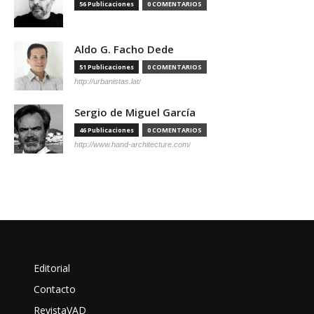
56 Publicaciones
0 COMENTARIOS
Aldo G. Facho Dede
51 Publicaciones
0 COMENTARIOS
http://urbanistas.lat/
Sergio de Miguel García
46 Publicaciones
0 COMENTARIOS
http://www.hand-architecture.com/
Editorial
Contacto
RevistaVAD