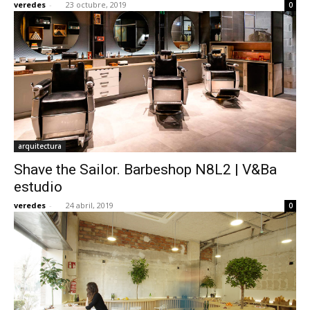
veredes
-
23 octubre, 2019
0
arquitectura
Shave the Sailor. Barbeshop N8L2 | V&Ba
estudio
veredes
-
24 abril, 2019
0