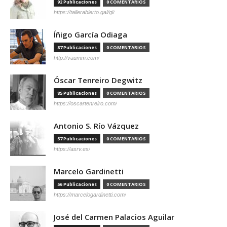
92 Publicaciones
0 COMENTARIOS
https://tallerabierto.gal/gl/
Íñigo García Odiaga
87 Publicaciones
0 COMENTARIOS
http://vaumm.com/
Óscar Tenreiro Degwitz
85 Publicaciones
0 COMENTARIOS
https://oscartenreiro.com/
Antonio S. Río Vázquez
57 Publicaciones
0 COMENTARIOS
https://asrv.es/
Marcelo Gardinetti
56 Publicaciones
0 COMENTARIOS
https://marcelogardinetti.com/
José del Carmen Palacios Aguilar