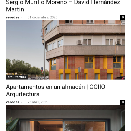
Sergio Murillo Moreno – David Hernández
Martin
veredes
-
31 diciembre, 2025
0
[:]
arquitectura
Apartamentos en un almacén | OOIIO
Arquitectura
veredes
-
23 abril, 2025
0