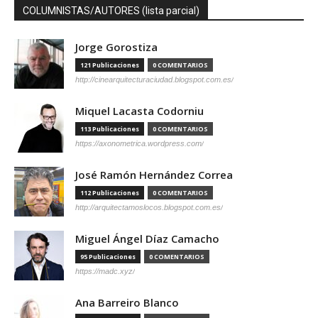
COLUMNISTAS/AUTORES (lista parcial)
Jorge Gorostiza
121 Publicaciones
0 COMENTARIOS
http://cinearquitecturaciudad.blogspot.com.es/
Miquel Lacasta Codorniu
113 Publicaciones
0 COMENTARIOS
https://axonometrica.wordpress.com/
José Ramón Hernández Correa
112 Publicaciones
0 COMENTARIOS
http://arquitectamoslocos.blogspot.com.es/
Miguel Ángel Díaz Camacho
95 Publicaciones
0 COMENTARIOS
https://madc.xyz/
Ana Barreiro Blanco