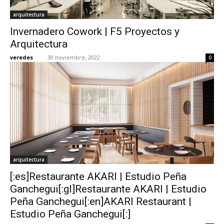
arquitectura
Invernadero Cowork | F5 Proyectos y
Arquitectura
veredes
-
30 noviembre, 2022
0
arquitectura
[:es]Restaurante AKARI | Estudio Peña
Ganchegui[:gl]Restaurante AKARI | Estudio
Peña Ganchegui[:en]AKARI Restaurant |
Estudio Peña Ganchegui[:]