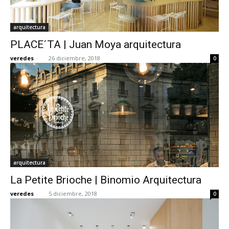
arquitectura
PLACE´TA | Juan Moya arquitectura
veredes
-
26 diciembre, 2018
0
arquitectura
La Petite Brioche | Binomio Arquitectura
veredes
-
5 diciembre, 2018
0