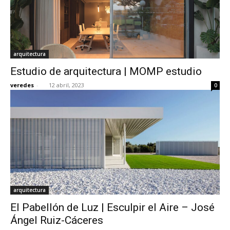
arquitectura
Estudio de arquitectura | MOMP estudio
veredes
-
12 abril, 2023
0
arquitectura
El Pabellón de Luz | Esculpir el Aire – José
Ángel Ruiz-Cáceres