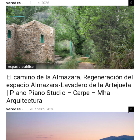
veredes
-
1 julio, 2026
0
[:]
espacio publico
El camino de la Almazara. Regeneración del
espacio Almazara-Lavadero de la Artejuela
| Piano Piano Studio – Carpe – Mha
Arquitectura
veredes
-
28 enero, 2026
0