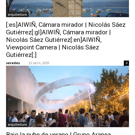
arquitectura
[:es]AIWIÑ, Cámara mirador | Nicolás Sáez
Gutiérrez[:gl]AIWIÑ, Cámara mirador |
Nicolás Sáez Gutiérrez[:en]AIWIÑ,
Viewpoint Camera | Nicolás Sáez
Gutiérrez[:]
veredes
-
22 abril, 2020
0
arquitectura
Bajo la nube de verano | Grupo Aranea