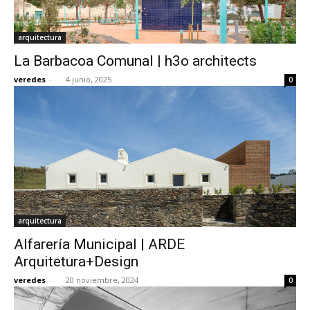
arquitectura
La Barbacoa Comunal | h3o architects
veredes
-
4 junio, 2025
0
arquitectura
Alfarería Municipal | ARDE
Arquitetura+Design
veredes
-
20 noviembre, 2024
0