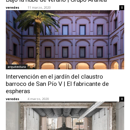
veredes
-
11 marzo, 2020
0
arquitectura
Intervención en el jardín del claustro
barroco de San Pío V | El fabricante de
espheras
veredes
-
4 marzo, 2020
0