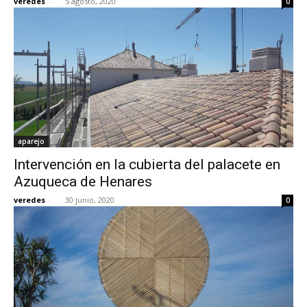
veredes
-
5 agosto, 2020
0
aparejo
Intervención en la cubierta del palacete en
Azuqueca de Henares
veredes
-
30 junio, 2020
0