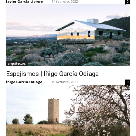
Javier García Librero
-
14 febrero, 2022
0
arquitectos
Espejismos | Íñigo García Odiaga
Íñigo García Odiaga
-
15 octubre, 2021
0