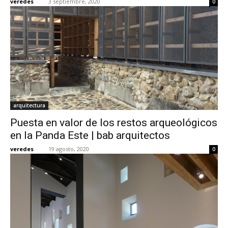
veredes
-
3 septiembre, 2020
0
arquitectura
Puesta en valor de los restos arqueológicos
en la Panda Este | bab arquitectos
veredes
-
19 agosto, 2020
0