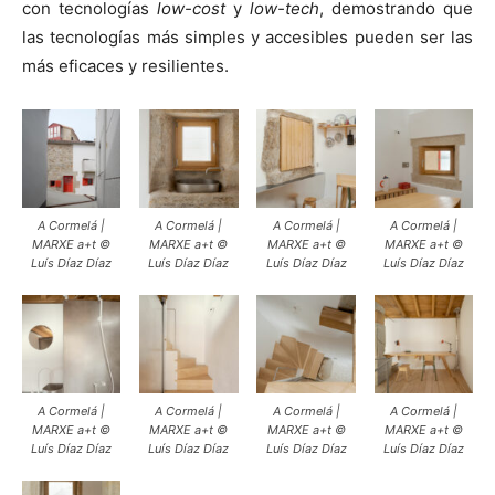
con tecnologías
low-cost
y
low-tech
, demostrando que
las tecnologías más simples y accesibles pueden ser las
más eficaces y resilientes.
A Cormelá |
A Cormelá |
A Cormelá |
A Cormelá |
MARXE a+t ©
MARXE a+t ©
MARXE a+t ©
MARXE a+t ©
Luís Díaz Díaz
Luís Díaz Díaz
Luís Díaz Díaz
Luís Díaz Díaz
A Cormelá |
A Cormelá |
A Cormelá |
A Cormelá |
MARXE a+t ©
MARXE a+t ©
MARXE a+t ©
MARXE a+t ©
Luís Díaz Díaz
Luís Díaz Díaz
Luís Díaz Díaz
Luís Díaz Díaz