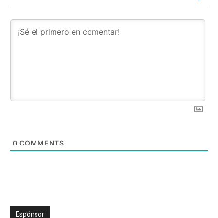
0
COMMENTS
Espónsor