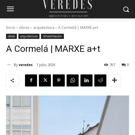
Inicio
obras
arquitectura
A Cormelá | MARXE a+t
obras
arquitectura
rehabilitación
A Cormelá | MARXE a+t
By
veredes
1 julio, 2026
707
0