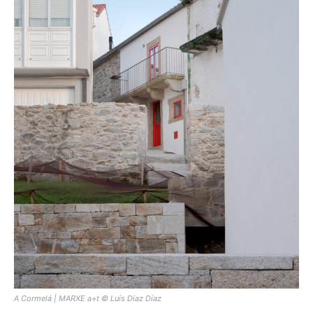
[:]
A Cormelá | MARXE a+t © Luís Díaz Díaz