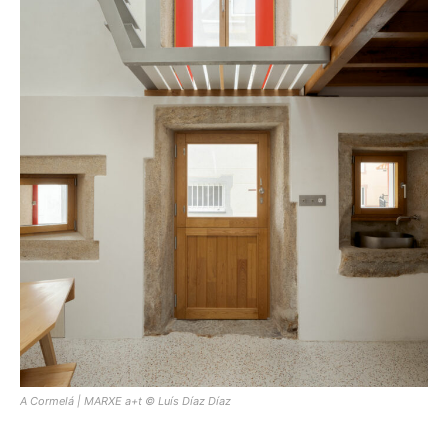
A Cormelá | MARXE a+t © Luís Díaz Díaz