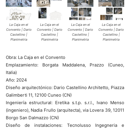
La Caja en el
La Caja en el
La Caja en el
La Caja en el
Convento | Dario
Convento | Dario
Convento | Dario
Convento | Dario
Castellino |
Castellino |
Castellino |
Castellino |
Planimetria
Planimetria
Planimetria
Planimetria
Obra: La Caja en el Convento
Emplazamiento: Borgata Maddalena, Prazzo (Cuneo,
Italia)
Año: 2024
Diseño arquitectónico: Dario Castellino Architetto, Piazza
Galimberti 11, 12100 Cuneo (CN)
Ingeniería estructural: Eretika s.t.p. s.r.l., Ivano Menso
(ingeniero), Nadia Frullo (arquitecta), via Lovera 39, 12011
Borgo San Dalmazzo (CN)
Diseño de instalaciones: Tecnolusso Ingegneria e