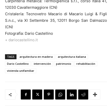
Carpintería metálica: Termoigienica s.r.l., corso Italia 41,
12030 Cavallermaggiore (CN)
Cristalería: Tecnovetro Macario di Macario Luigi & Figli
S.n.c., via XI Settembre 35, 12011 Borgo San Dalmazzo
(CN)
Fotografía: Dario Castellino
+ dariocastellino.it
TAGS
arquitectura en madera
arquitectura italiana
Dario Castellino
intervención
patrimonio
rehabilitación
vivienda unifamiliar