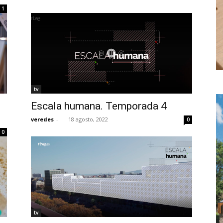
1
tv
Escala humana. Temporada 4
veredes
-
18 agosto, 2022
0
0
tv