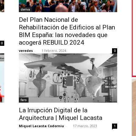
deriva
l
Del Plan Nacional de
Rehabilitación de Edificios al Plan
BIM España: las novedades que
acogerá REBUILD 2024
0
veredes
-
1 febrero, 2024
0
faro
La Irrupción Digital de la
Arquitectura | Miquel Lacasta
Miquel Lacasta Codorniu
-
17 marzo, 2023
1