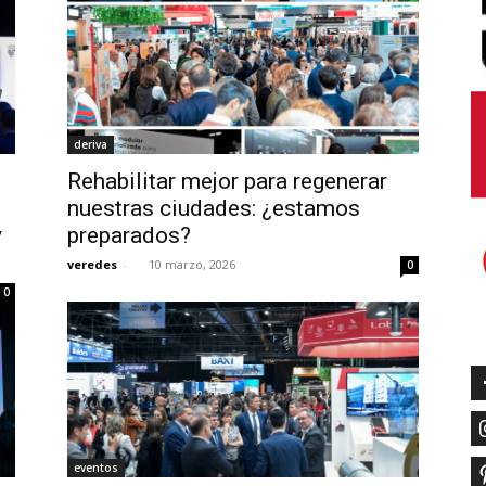
deriva
Rehabilitar mejor para regenerar
nuestras ciudades: ¿estamos
y
preparados?
veredes
-
10 marzo, 2026
0
0
eventos