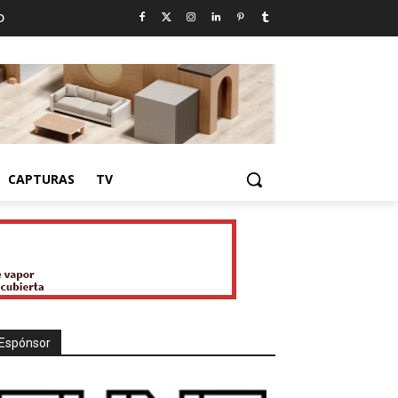
D
CAPTURAS
TV
Espónsor