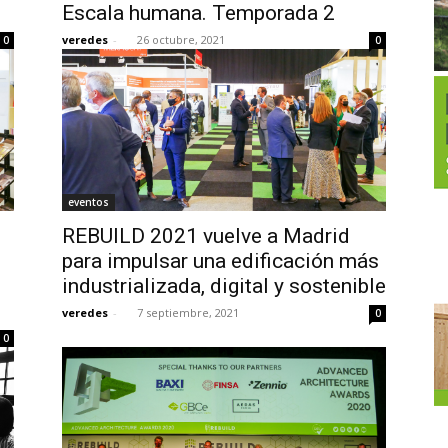
Escala humana. Temporada 2
veredes
-
26 octubre, 2021
0
0
eventos
REBUILD 2021 vuelve a Madrid
para impulsar una edificación más
industrializada, digital y sostenible
veredes
-
7 septiembre, 2021
0
0