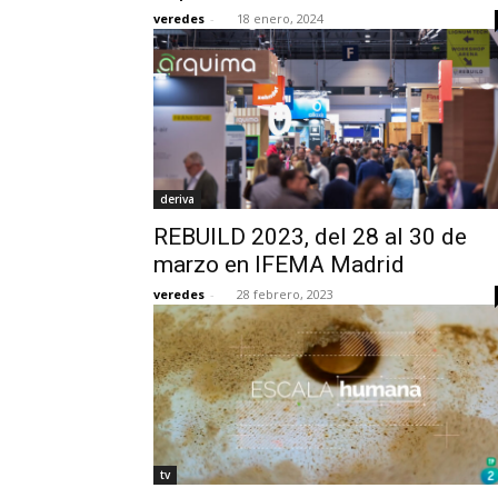
veredes
-
18 enero, 2024
deriva
REBUILD 2023, del 28 al 30 de
marzo en IFEMA Madrid
veredes
-
28 febrero, 2023
tv