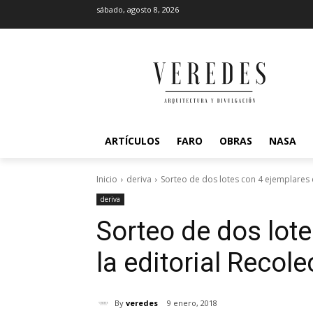
sábado, agosto 8, 2026
ARTÍCULOS
FARO
OBRAS
NASA
Inicio
deriva
Sorteo de dos lotes con 4 ejemplares 
deriva
Sorteo de dos lot
la editorial Recol
By
veredes
9 enero, 2018