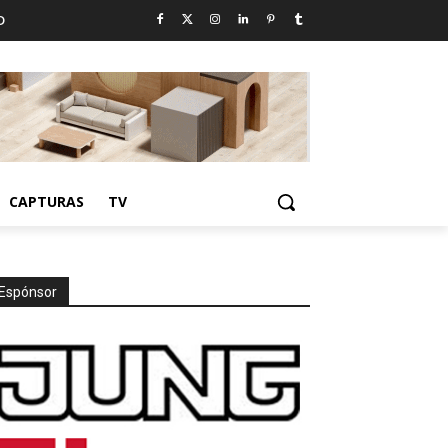
D
CAPTURAS
TV
Espónsor