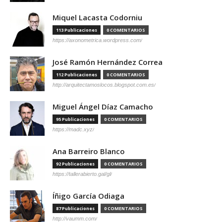
Miquel Lacasta Codorniu
113 Publicaciones
0 COMENTARIOS
https://axonometrica.wordpress.com/
José Ramón Hernández Correa
112 Publicaciones
0 COMENTARIOS
http://arquitectamoslocos.blogspot.com.es/
Miguel Ángel Díaz Camacho
95 Publicaciones
0 COMENTARIOS
https://madc.xyz/
Ana Barreiro Blanco
92 Publicaciones
0 COMENTARIOS
https://tallerabierto.gal/gl/
Íñigo García Odiaga
87 Publicaciones
0 COMENTARIOS
http://vaumm.com/