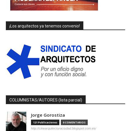
¡Los arquitectos ya tenemos convenio!
COLUMNISTAS/AUTORES (lista parcial)
Jorge Gorostiza
121 Publicaciones
0 COMENTARIOS
http://cinearquitecturaciudad.blogspot.com.es/