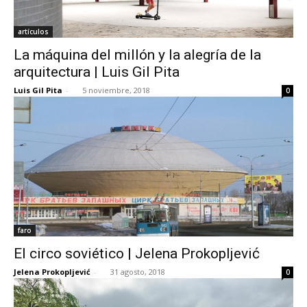
artículos
La máquina del millón y la alegría de la
arquitectura | Luis Gil Pita
Luis Gil Pita
-
5 noviembre, 2018
0
faro
El circo soviético | Jelena Prokopljević
Jelena Prokopljević
-
31 agosto, 2018
0