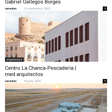
Gabriel Gallegos Borges
veredes
-
12 noviembre, 2025
0
[:]
arquitectura
Centro La Chanca-Pescadería |
med.arquitectos
veredes
-
16 julio, 2025
0