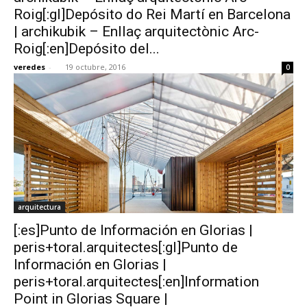
Roig[:gl]Depósito do Rei Martí en Barcelona
| archikubik – Enllaç arquitectònic Arc-
Roig[:en]Depósito del...
veredes
-
19 octubre, 2016
0
arquitectura
[:es]Punto de Información en Glorias |
peris+toral.arquitectes[:gl]Punto de
Información en Glorias |
peris+toral.arquitectes[:en]Information
Point in Glorias Square |