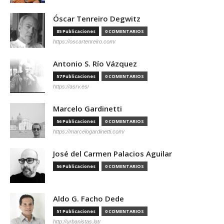
Óscar Tenreiro Degwitz
85 Publicaciones
0 COMENTARIOS
https://oscartenreiro.com/
Antonio S. Río Vázquez
57 Publicaciones
0 COMENTARIOS
https://asrv.es/
Marcelo Gardinetti
56 Publicaciones
0 COMENTARIOS
https://marcelogardinetti.com/
José del Carmen Palacios Aguilar
56 Publicaciones
0 COMENTARIOS
Aldo G. Facho Dede
51 Publicaciones
0 COMENTARIOS
http://urbanistas.lat/