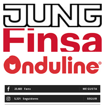
23,683
Fans
ME GUSTA
5,321
Seguidores
SEGUIR