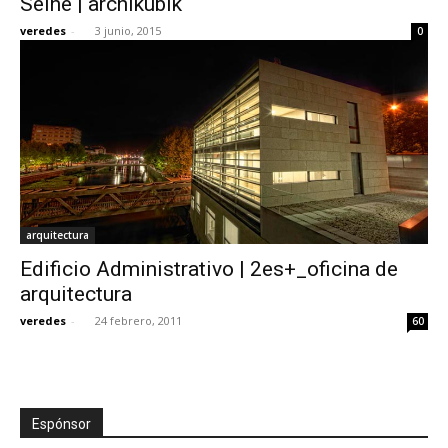
Seine | archikubik
veredes
-
3 junio, 2015
0
arquitectura
Edificio Administrativo | 2es+_oficina de
arquitectura
veredes
-
24 febrero, 2011
60
Espónsor