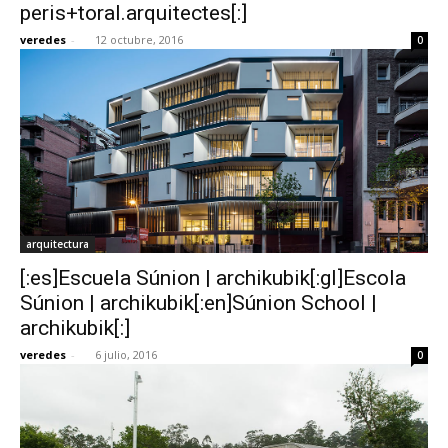
peris+toral.arquitectes[:]
veredes
-
12 octubre, 2016
0
arquitectura
[:es]Escuela Súnion | archikubik[:gl]Escola
Súnion | archikubik[:en]Súnion School |
archikubik[:]
veredes
-
6 julio, 2016
0