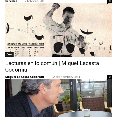
veredes
-
2 febrero, 2015
0
faro
Lecturas en lo común | Miquel Lacasta
Codorniu
Miquel Lacasta Codorniu
-
22 septiembre, 2014
0