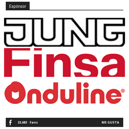
Espónsor
23,683
Fans
ME GUSTA