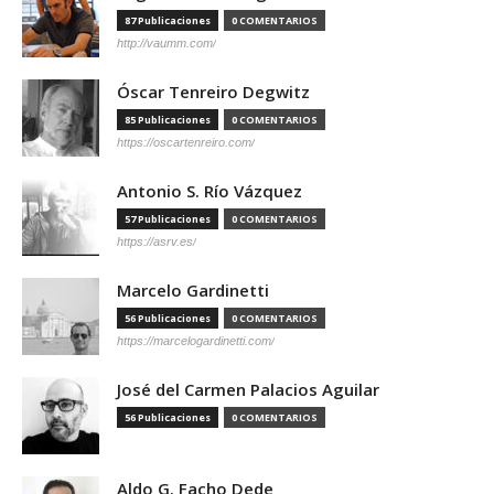
87 Publicaciones
0 COMENTARIOS
http://vaumm.com/
Óscar Tenreiro Degwitz
85 Publicaciones
0 COMENTARIOS
https://oscartenreiro.com/
Antonio S. Río Vázquez
57 Publicaciones
0 COMENTARIOS
https://asrv.es/
Marcelo Gardinetti
56 Publicaciones
0 COMENTARIOS
https://marcelogardinetti.com/
José del Carmen Palacios Aguilar
56 Publicaciones
0 COMENTARIOS
Aldo G. Facho Dede