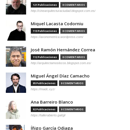
121 Publicaciones
0 COMENTARIOS
http://cinearquitecturaciudad.blogspot.com.es/
Miquel Lacasta Codorniu
113 Publicaciones
0 COMENTARIOS
https://axonometrica.wordpress.com/
José Ramón Hernández Correa
112 Publicaciones
0 COMENTARIOS
http://arquitectamoslocos.blogspot.com.es/
Miguel Ángel Díaz Camacho
95 Publicaciones
0 COMENTARIOS
https://madc.xyz/
Ana Barreiro Blanco
92 Publicaciones
0 COMENTARIOS
https://tallerabierto.gal/gl/
Íñigo García Odiaga