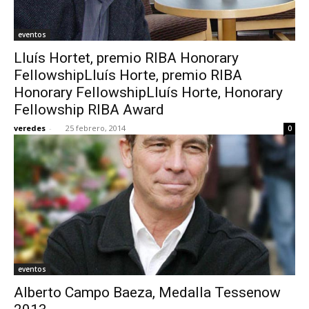
eventos
Lluís Hortet, premio RIBA Honorary
FellowshipLluís Horte, premio RIBA
Honorary FellowshipLluís Horte, Honorary
Fellowship RIBA Award
veredes
-
25 febrero, 2014
0
eventos
Alberto Campo Baeza, Medalla Tessenow