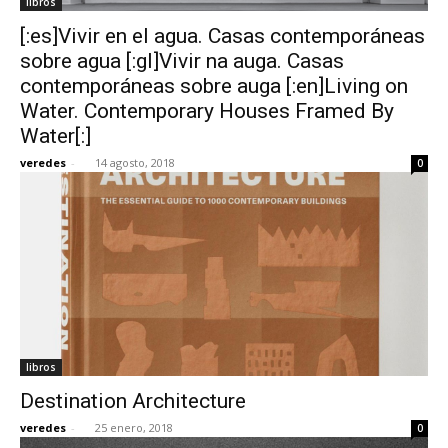
libros
[:es]Vivir en el agua. Casas contemporáneas
sobre agua [:gl]Vivir na auga. Casas
contemporáneas sobre auga [:en]Living on
Water. Contemporary Houses Framed By
Water[:]
veredes
-
14 agosto, 2018
0
libros
Destination Architecture
veredes
-
25 enero, 2018
0