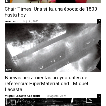
tv
Chair Times. Una silla, una época: de 1800
hasta hoy
veredes
-
14 julio, 2020
0
faro
Nuevas herramientas proyectuales de
referencia: HiperMaterialidad | Miquel
Lacasta
Miquel Lacasta Codorniu
-
30 agosto, 2019
0