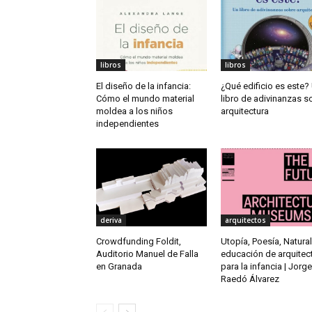
libros
libros
El diseño de la infancia:
¿Qué edificio es este?
Cómo el mundo material
libro de adivinanzas s
moldea a los niños
arquitectura
independientes
deriva
arquitectos
Crowdfunding Foldit,
Utopía, Poesía, Natura
Auditorio Manuel de Falla
educación de arquitec
en Granada
para la infancia | Jorge
Raedó Álvarez