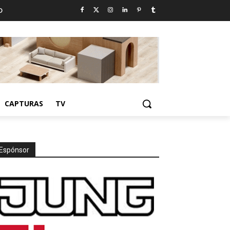
D
CAPTURAS
TV
Espónsor