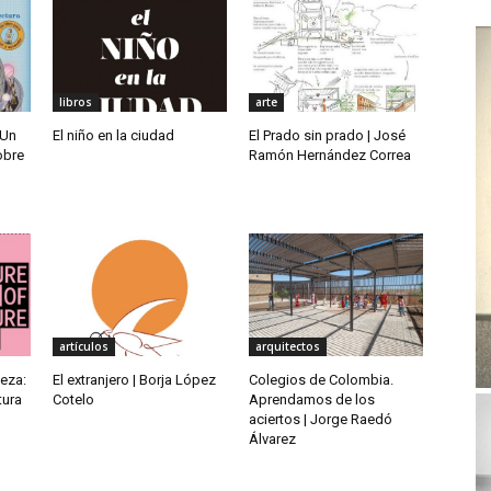
libros
arte
 Un
El niño en la ciudad
El Prado sin prado | José
obre
Ramón Hernández Correa
artículos
arquitectos
leza:
El extranjero | Borja López
Colegios de Colombia.
tura
Cotelo
Aprendamos de los
aciertos | Jorge Raedó
Álvarez