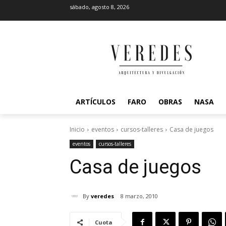
sábado, agosto 8, 2026
ARTÍCULOS
FARO
OBRAS
NASA
Inicio
eventos
cursos-talleres
Casa de juegos
eventos
cursos-talleres
Casa de juegos
By
veredes
8 marzo, 2010
Cuota