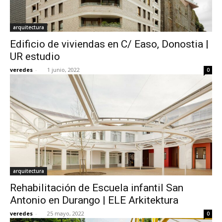
arquitectura
Edificio de viviendas en C/ Easo, Donostia |
UR estudio
veredes
-
1 junio, 2022
0
arquitectura
Rehabilitación de Escuela infantil San
Antonio en Durango | ELE Arkitektura
veredes
-
25 mayo, 2022
0