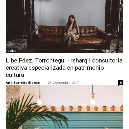
baliza
Libe Fdez. Torróntegui · reharq | consultoría
creativa especializada en patrimonio
cultural
Ana Barreiro Blanco
-
28 septiembre, 2017
0