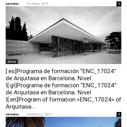
veredes
-
31 mayo, 2017
0
deriva
[:es]Programa de formación “ENC_17024”
de Arquitasa en Barcelona. Nivel
I[:gl]Programa de formación “ENC_17024”
de Arquitasa en Barcelona. Nivel
I[:en]Program of formation «ENC_17024» of
Arquitasa...
veredes
-
16 febrero, 2017
0