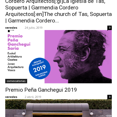
Cordero Arquitectos[:gl]La iglesia de Tas,
Sopuerta | Garmendia Cordero
Arquitectos[:en]The church of Tas, Sopuerta
| Garmendia Cordero...
veredes
-
24 julio, 2019
0
convocatorias
Premio Peña Ganchegui 2019
veredes
-
2 abril, 2019
0