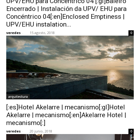
UPV/EHU para Concéntrico 04 [:gl]Baleiro
Encerrado | Instalación da UPV/ EHU para
Concéntrico 04[:en]Enclosed Emptiness |
UPV/EHU instalation...
veredes
-
15 agosto, 2018
0
arquitectura
[:es]Hotel Akelarre | mecanismo[:gl]Hotel
Akelarre | mecanismo[:en]Akelarre Hotel |
mecanismo[:]
veredes
-
20 junio, 2018
0