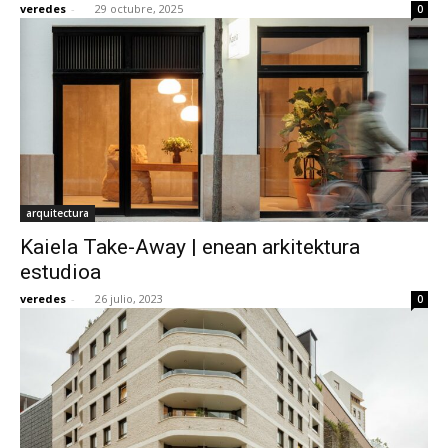
veredes
-
29 octubre, 2025
0
[:]
arquitectura
Kaiela Take-Away | enean arkitektura
estudioa
veredes
-
26 julio, 2023
0