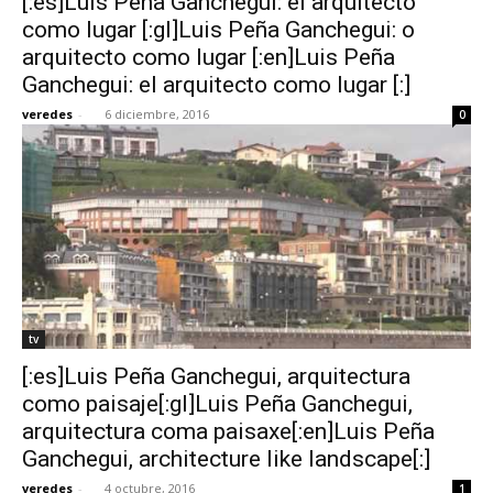
[:es]Luis Peña Ganchegui: el arquitecto
como lugar [:gl]Luis Peña Ganchegui: o
arquitecto como lugar [:en]Luis Peña
Ganchegui: el arquitecto como lugar [:]
veredes
-
6 diciembre, 2016
0
tv
[:es]Luis Peña Ganchegui, arquitectura
como paisaje[:gl]Luis Peña Ganchegui,
arquitectura coma paisaxe[:en]Luis Peña
Ganchegui, architecture like landscape[:]
veredes
-
4 octubre, 2016
1