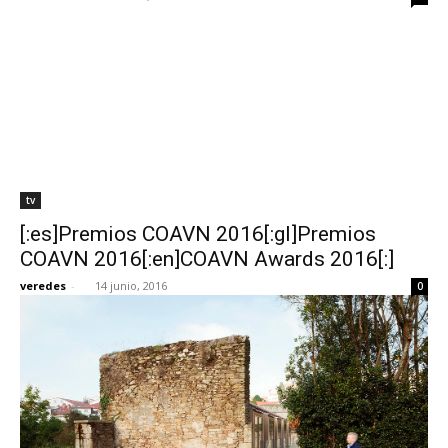
tv
[:es]Premios COAVN 2016[:gl]Premios
COAVN 2016[:en]COAVN Awards 2016[:]
veredes
-
14 junio, 2016
0