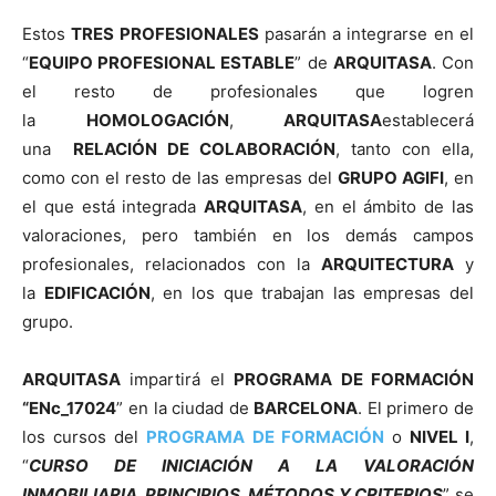
Estos
TRES PROFESIONALES
pasarán a integrarse en el
“
EQUIPO PROFESIONAL ESTABLE
” de
ARQUITASA
. Con
el resto de profesionales que logren
la
HOMOLOGACIÓN
,
ARQUITASA
establecerá
una
RELACIÓN DE COLABORACIÓN
, tanto con ella,
como con el resto de las empresas del
GRUPO AGIFI
, en
el que está integrada
ARQUITASA
, en el ámbito de las
valoraciones, pero también en los demás campos
profesionales, relacionados con la
ARQUITECTURA
y
la
EDIFICACIÓN
, en los que trabajan las empresas del
grupo.
ARQUITASA
impartirá el
PROGRAMA DE FORMACIÓN
“ENc_17024
” en la ciudad de
BARCELONA
. El primero de
los cursos del
PROGRAMA DE FORMACIÓN
o
NIVEL I
,
“
CURSO DE INICIACIÓN A LA VALORACIÓN
INMOBILIARIA. PRINCIPIOS, MÉTODOS Y CRITERIOS
” se