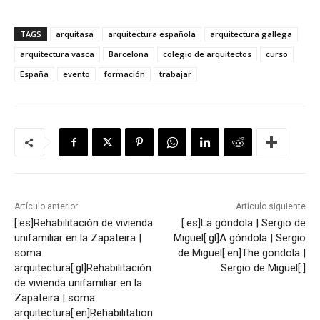
TAGS
arquitasa
arquitectura española
arquitectura gallega
arquitectura vasca
Barcelona
colegio de arquitectos
curso
España
evento
formación
trabajar
Artículo anterior
Artículo siguiente
[:es]Rehabilitación de vivienda
[:es]La góndola | Sergio de
unifamiliar en la Zapateira |
Miguel[:gl]A góndola | Sergio
soma
de Miguel[:en]The gondola |
arquitectura[:gl]Rehabilitación
Sergio de Miguel[:]
de vivienda unifamiliar en la
Zapateira | soma
arquitectura[:en]Rehabilitation