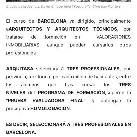
Ciudad de la Justicia, David Chipperfield | Fotografía: Christian Richters
El curso de
BARCELONA
va dirigido, principalmente
a
ARQUITECTOS Y ARQUITECTOS TÉCNICOS,
por
tratarse de formación en VALORACIONES
INMOBILIARIAS, aunque pueden cursarlos otros
profesionales.
ARQUITASA
seleccionará
TRES PROFESIONALES
, por
provincia, territorio o por cada millón de habitantes, entre
los alumnos que tras cursar los
TRES
NIVELES
del
PROGRAMA DE FORMACIÓN,
superen la
“
PRUEBA EVALUADORA FINAL
” y obtengan la
preceptiva
HOMOLOGACIÓN
.
ES DECIR, SELECCIONARÁ A TRES PROFESIONALES EN
BARCELONA.