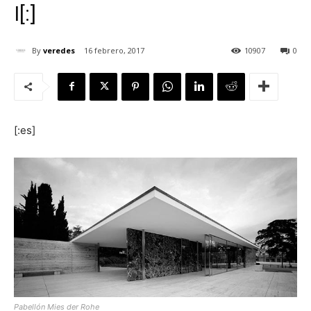
I[:]
By
veredes
16 febrero, 2017
10907
0
[:]
[:es]
Pabellón Mies der Rohe