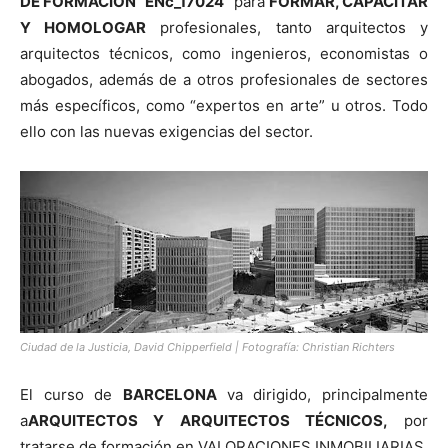
DE FORMACIÓN “ENc_17024”
para
FORMAR, CAPACITAR
Y HOMOLOGAR
profesionales, tanto arquitectos y
arquitectos técnicos, como ingenieros, economistas o
abogados, además de a otros profesionales de sectores
más específicos, como “expertos en arte” u otros. Todo
ello con las nuevas exigencias del sector.
Ciudad de la Justicia, David Chipperfield | Fotografía: Christian Richters
El curso de
BARCELONA
va dirigido, principalmente
a
ARQUITECTOS Y ARQUITECTOS TÉCNICOS,
por
tratarse de formación en VALORACIONES INMOBILIARIAS,