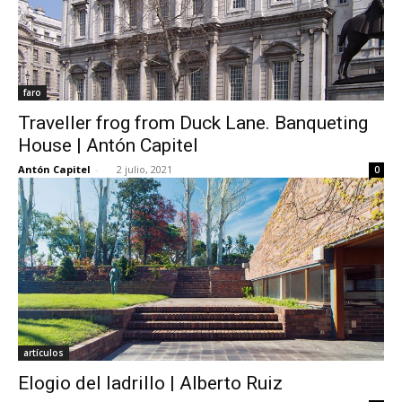
faro
Traveller frog from Duck Lane. Banqueting
House | Antón Capitel
Antón Capitel
-
2 julio, 2021
0
artículos
Elogio del ladrillo | Alberto Ruiz