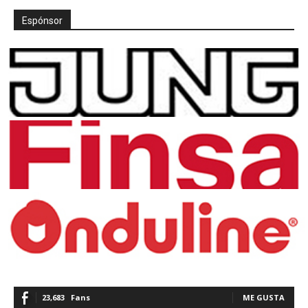
Espónsor
23,683
Fans
ME GUSTA