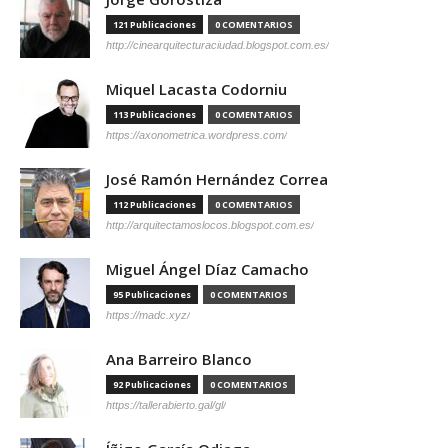
121 Publicaciones
0 COMENTARIOS
http://cinearquitecturaciudad.blogspot.com.es/
Miquel Lacasta Codorniu
113 Publicaciones
0 COMENTARIOS
https://axonometrica.wordpress.com/
José Ramón Hernández Correa
112 Publicaciones
0 COMENTARIOS
http://arquitectamoslocos.blogspot.com.es/
Miguel Ángel Díaz Camacho
95 Publicaciones
0 COMENTARIOS
https://madc.xyz/
Ana Barreiro Blanco
92 Publicaciones
0 COMENTARIOS
https://tallerabierto.gal/gl/