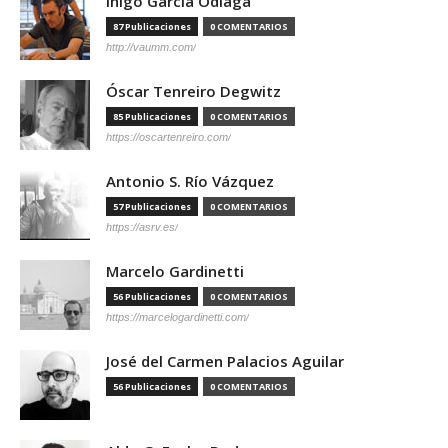
Íñigo García Odiaga
87 Publicaciones
0 COMENTARIOS
http://vaumm.com/
Óscar Tenreiro Degwitz
85 Publicaciones
0 COMENTARIOS
https://oscartenreiro.com/
Antonio S. Río Vázquez
57 Publicaciones
0 COMENTARIOS
https://asrv.es/
Marcelo Gardinetti
56 Publicaciones
0 COMENTARIOS
https://marcelogardinetti.com/
José del Carmen Palacios Aguilar
56 Publicaciones
0 COMENTARIOS