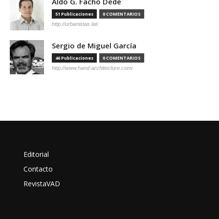
Aldo G. Facho Dede
51 Publicaciones
0 COMENTARIOS
http://urbanistas.lat/
Sergio de Miguel García
46 Publicaciones
0 COMENTARIOS
http://www.hand-architecture.com/
Editorial
Contacto
RevistaVAD